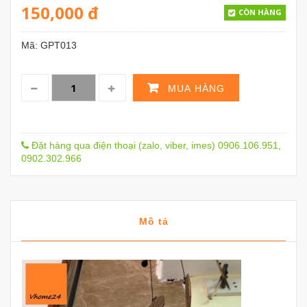
150,000
đ
CÒN HÀNG
Mã:
GPT013
MUA HÀNG
Đặt hàng qua điện thoại (zalo, viber, imes) 0906.106.951,
0902.302.966
Mô tả