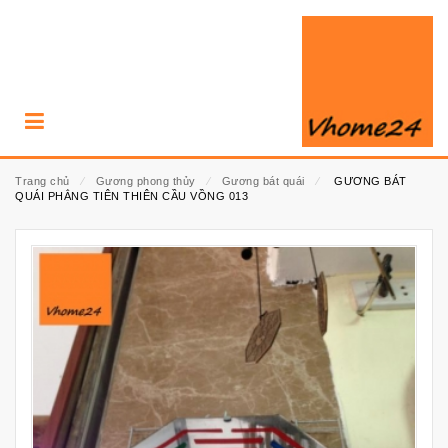
Trang chủ
⁄
Gương phong thủy
⁄
Gương bát quái
⁄
GƯƠNG BÁT
QUÁI PHẲNG TIÊN THIÊN CẦU VỒNG 013