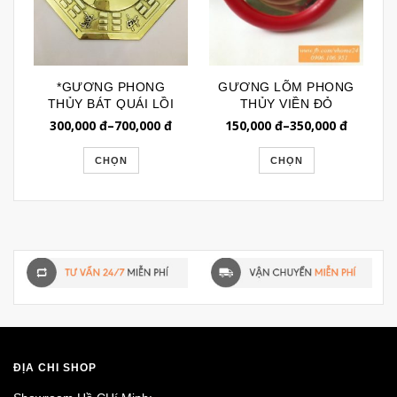
*GƯƠNG PHONG
GƯƠNG LÕM PHONG
THỦY BÁT QUÁI LỒI
THỦY VIỀN ĐỎ
CHẤT LIỆU ĐỒNG
GPT015
300,000
đ
–
700,000
đ
150,000
đ
–
350,000
đ
GPT044
CHỌN
CHỌN
ĐỊA CHỈ SHOP