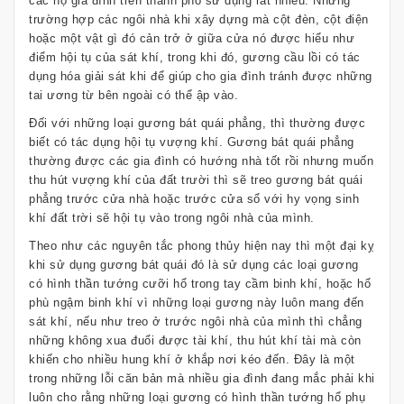
các hộ gia đình trên thành phố sử dụng rất nhiều. Những
trường hợp các ngôi nhà khi xây dựng mà cột đèn, cột điện
hoặc một vật gì đó cản trở ở giữa cửa nó được hiểu như
điểm hội tụ của sát khí, trong khi đó, gương cầu lồi có tác
dụng hóa giải sát khi để giúp cho gia đình tránh được những
tai ương từ bên ngoài có thể ập vào.
Đối với những loại gương bát quái phẳng, thì thường được
biết có tác dụng hội tụ vượng khí. Gương bát quái phẳng
thường được các gia đình có hướng nhà tốt rồi nhưng muốn
thu hút vượng khí của đất trười thì sẽ treo gương bát quái
phẳng trước cửa nhà hoặc trước cửa sổ với hy vọng sinh
khí đất trời sẽ hội tụ vào trong ngôi nhà của mình.
Theo như các nguyên tắc phong thủy hiện nay thì một đại kỵ
khi sử dụng gương bát quái đó là sử dụng các loại gương
có hình thần tướng cưỡi hổ trong tay cầm binh khí, hoặc hổ
phù ngậm binh khí vì những loại gương này luôn mang đến
sát khí, nếu như treo ở trước ngôi nhà của mình thì chẳng
những không xua đuổi được tài khí, thu hút khí tài mà còn
khiến cho nhiều hung khí ở khắp nơi kéo đến. Đây là một
trong những lỗi căn bản mà nhiều gia đình đang mắc phải khi
luôn cho rằng những loại gương có hình thần tướng hổ phụ