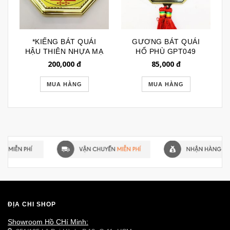
*KIẾNG BÁT QUÁI
GƯƠNG BÁT QUÁI
HẬU THIÊN NHỰA MẠ
HỔ PHÙ GPT049
VÀNG GPT050
200,000
đ
85,000
đ
MUA HÀNG
MUA HÀNG
ĐỊA CHỈ SHOP
Showroom Hồ CHí Minh: