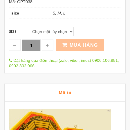
Mã:
GPT038
size
S, M, L
SIZE
MUA HÀNG
Đặt hàng qua điện thoại (zalo, viber, imes) 0906.106.951,
0902.302.966
Mô tả