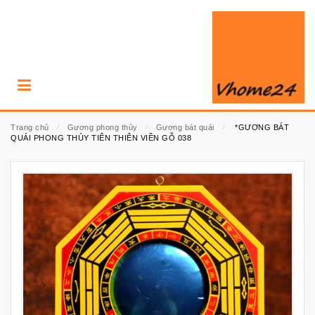
Trang chủ
⁄
Gương phong thủy
⁄
Gương bát quái
⁄
*GƯƠNG BÁT
QUÁI PHONG THỦY TIÊN THIÊN VIỀN GỖ 038