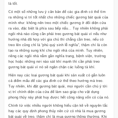
là tốt.
Có một số những lưu ý căn bản để các gia đình có thể tìm
ra những vị trí tốt nhất cho những chiếc gương bát quái của
mình như: không nên treo một chiếc gương ở đối diện cửa
ra vào, đặc biệt là phía sau bếp nấu… Tuy nhiên không phải
ngôi nhà nào cũng cần phải treo gương bát quái vì nếu như
hướng nhà đã hợp với gia chủ thì chẳng cần treo, nếu có
treo lên cũng chỉ là “phú quý sinh lễ nghĩa”, thậm chí là còn
tạo ra những sung khí cho ngôi nhà của mình. Tuy nhiên,
riêng các ngôi nhà nằm gần nghĩa trang, bệnh viện, trường
học hoặc những nơi nào sát khí mạnh thì cần phải treo
gương bát quái vì nó sẽ ngăn chặn các luồng tà khí.
Hiện nay các loại gương bát quái khi sản xuất có gắn luôn
cả điểm mấu để các gia đình cứ thế theo hướng mà treo.
Tuy nhiên, khi đặt gương bát quái, mọi người cần chú ý tới
vị trí chính diện của cửa để làm sao giúp cho vật dụng
phong thủy này phát huy được hết công năng vốn có của nó.
Chính từ việc nhiều người không hiểu cặn kẽ về nguyên tắc
hay các quy định phong thủy nên cứ có nhà là mua gương
bát quái về treo, thậm chí là mua gương thông thường. Khi