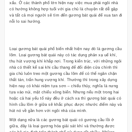
xấu. Ở các thành phố lớn hiện nay việc mua phải ngôi nhà
có hướng không hợp tuổi với gia chủ là chuyện rất dễ gặp
và tất cả mọi người sẽ tìm đến gương bát quái để xua tan đi
nỗi lo sai hướng.
Loại gương bát quái phổ biến nhất hiện nay đó là gương cầu
lõm. Loại gương bát quái này có tác dụng phản xạ uế khí,
thu hút vượng khí khắp nơi. Trong kiến trúc, với những ngôi
nhà có thiết kế sai khi cầu thang để đối diện cửa chính thì
gia chủ luôn treo một gương cầu lõm để có thể ngăn chặn
thất tán, trấn hung vượng khí. Thường thì trong xây dựng
hiện nay có khái niệm tựa sơn – chiếu thủy, nghĩa là nưng
tựa vào núi, mặt chiếu xông biển. Nhưng nếu một trong hai
hoặc cả hai yếu tố này đều ở cách xa thì gương bát quái có
hình cầu lõm ở giữa sẽ khắc phục được nhước điểm này và
hút nó về gần hơn với ngôi nhà của mình.
Một dạng nữa là các gương bát quái có gương cầu lồi ở
giữa, đây là loại gương hóa giải sát khí và thường được