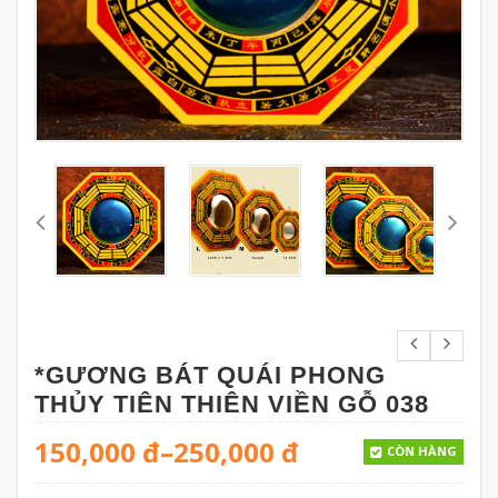
*GƯƠNG BÁT QUÁI PHONG
THỦY TIÊN THIÊN VIỀN GỖ 038
150,000
đ
–
250,000
đ
CÒN HÀNG