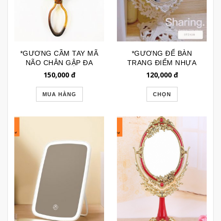
*GƯƠNG CẦM TAY MÃ
*GƯƠNG ĐỂ BÀN
NÃO CHÂN GẬP ĐA
TRANG ĐIỂM NHỰA
NĂNG GTD160
OVAL ANNA SUI
150,000
đ
120,000
đ
GTD128
MUA HÀNG
CHỌN