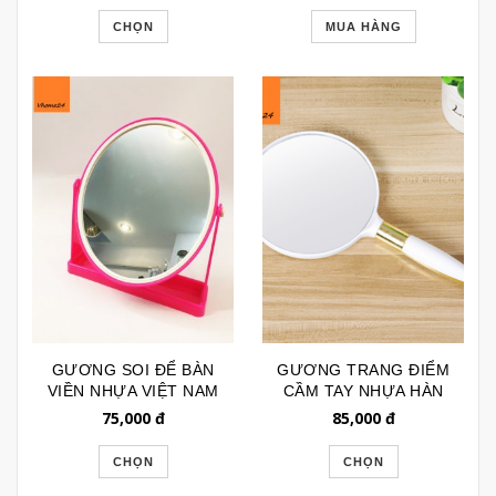
CHỌN
MUA HÀNG
GƯƠNG SOI ĐỂ BÀN
GƯƠNG TRANG ĐIỂM
VIỀN NHỰA VIỆT NAM
CẦM TAY NHỰA HÀN
143 (CODE: GTD143)
QUỐC GTD141
75,000
đ
85,000
đ
CHỌN
CHỌN