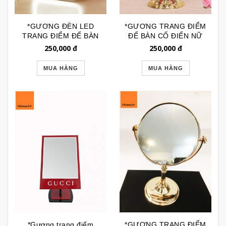
*GƯƠNG ĐÈN LED
*GƯƠNG TRANG ĐIỂM
TRANG ĐIỂM ĐỂ BÀN
ĐỂ BÀN CỔ ĐIỂN NỮ
CHỮ NHẬT TRẮNG
HOÀNG ĐỎ GTD096
250,000
đ
250,000
đ
CHÂN GẬP GTD151A
MUA HÀNG
MUA HÀNG
*Gương trang điểm
*GƯƠNG TRANG ĐIỂM