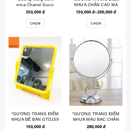
mica Chanel Gucci
NHỰA CHÂN CAO MẠ
Versace GTD164
VÀNG HỒNG GTD152
350,000
đ
150,000
đ
–
200,000
đ
CHỌN
CHỌN
*GƯƠNG TRANG ĐIỂM
*GƯƠNG TRANG ĐIỂM
NHỰA ĐỂ BÀN GTD159
NHỰA MÀU BẠC CHÂN
S GTD140
150,000
đ
280,000
đ