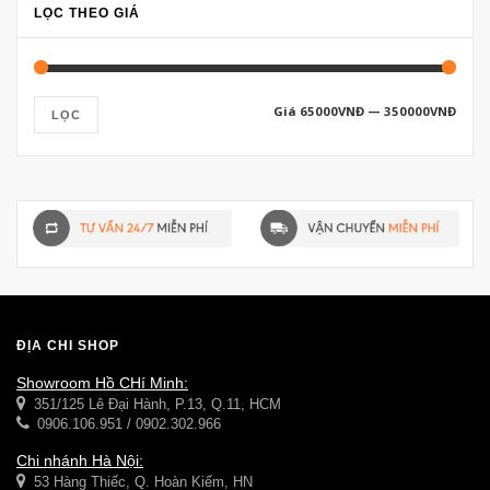
LỌC THEO GIÁ
Giá
65000VNĐ
—
350000VNĐ
LỌC
ĐỊA CHỈ SHOP
Showroom Hồ CHí Minh:
351/125 Lê Đại Hành, P.13, Q.11, HCM
0906.106.951 / 0902.302.966
Chi nhánh Hà Nội:
53 Hàng Thiếc, Q. Hoàn Kiếm, HN