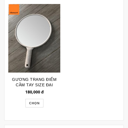
GƯƠNG TRANG ĐIỂM
CẦM TAY SIZE ĐẠI
GTD182
180,000
đ
CHỌN