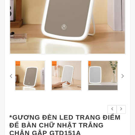
*GƯƠNG ĐÈN LED TRANG ĐIỂM
ĐỂ BÀN CHỮ NHẬT TRẮNG
CHÂN GẬP GTD151A