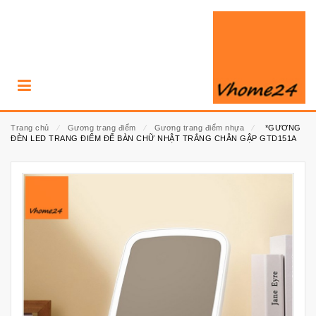
Trang chủ
⁄
Gương trang điểm
⁄
Gương trang điểm nhựa
⁄
*GƯƠNG
ĐÈN LED TRANG ĐIỂM ĐỂ BÀN CHỮ NHẬT TRẮNG CHÂN GẬP GTD151A