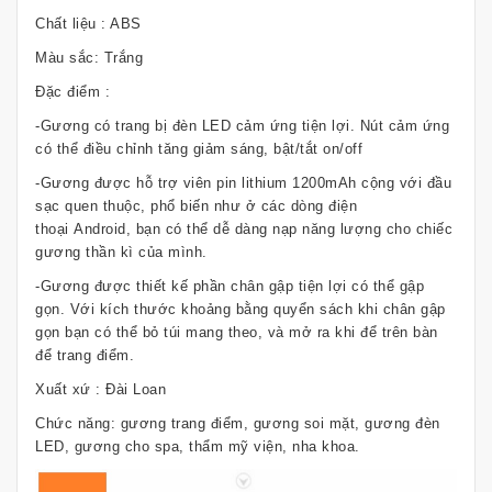
Chất liệu : ABS
Màu sắc: Trắng
Đặc điểm :
-Gương có trang bị đèn LED cảm ứng tiện lợi. Nút cảm ứng
có thể điều chỉnh tăng giảm sáng, bật/tắt on/off
-Gương được hỗ trợ viên pin lithium 1200mAh cộng với đầu
sạc quen thuộc, phổ biến như ở các dòng điện
thoại Android, bạn có thể dễ dàng nạp năng lượng cho chiếc
gương thần kì của mình.
-Gương được thiết kế phần chân gập tiện lợi có thể gập
gọn. Với kích thước khoảng bằng quyển sách khi chân gập
gọn bạn có thể bỏ túi mang theo, và mở ra khi để trên bàn
để trang điểm.
Xuất xứ : Đài Loan
Chức năng: gương trang điểm, gương soi mặt, gương đèn
LED, gương cho spa, thẩm mỹ viện, nha khoa.