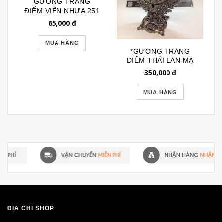
GƯƠNG TRANG
ĐIỂM VIỀN NHỰA 251
65,000
đ
MUA HÀNG
*GƯƠNG TRANG
ĐIỂM THÁI LAN MẠ
ĐỒNG SIZE L 096
350,000
đ
MUA HÀNG
ĐỊA CHỈ SHOP