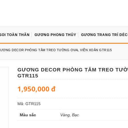
SOI TOÀN THÂN
GƯƠNG PHONG THỦY
GƯƠNG TRANG TRÍ DÉ
ƯƠNG DECOR PHÒNG TẮM TREO TƯỜNG OVAL VIỀN XOẮN GTR115
GƯƠNG DECOR PHÒNG TẮM TREO TƯỜN
GTR115
1,950,000
đ
Mã:
GTR115
Màu sắc
Vàng, Bạc