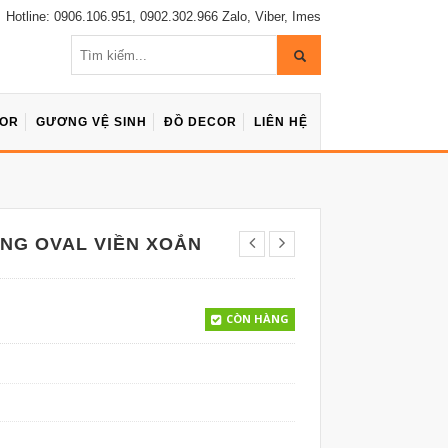
Hotline: 0906.106.951, 0902.302.966 Zalo, Viber, Imes
COR
GƯƠNG VỆ SINH
ĐỒ DECOR
LIÊN HỆ
G OVAL VIỀN XOẮN
CÒN HÀNG