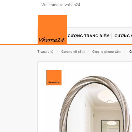
Welcome to vshop24
GƯƠNG TRANG ĐIỂM
GƯƠNG 
Trang chủ
⁄
Gương vệ sinh
⁄
Gương phòng tắm
⁄
G