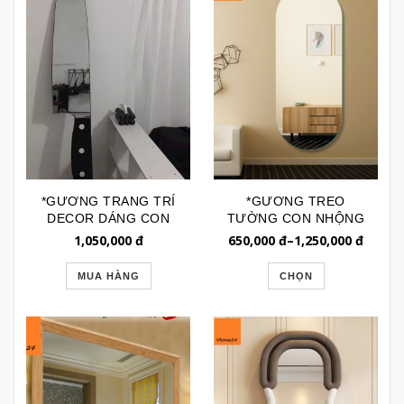
*GƯƠNG TRANG TRÍ
*GƯƠNG TREO
DECOR DÁNG CON
TƯỜNG CON NHỘNG
DAO GSTT282
TRÀN VIỀN BL099
1,050,000
đ
650,000
đ
–
1,250,000
đ
MUA HÀNG
CHỌN