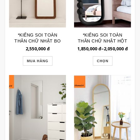
*KIẾNG SOI TOÀN
*KIẾNG SOI TOÀN
THÂN CHỮ NHẬT BO
THÂN CHỮ NHẬT HỘT
GÓC VIỀN SỌC
1 CẠNH GSTT281
2,550,000
đ
1,850,000
đ
–
2,050,000
đ
GSTT238GB
MUA HÀNG
CHỌN