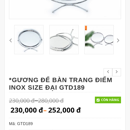
*GƯƠNG ĐỂ BÀN TRANG ĐIỂM
INOX SIZE ĐẠI GTD189
–
230,000
đ
280,000
đ
CÒN HÀNG
230,000
đ
–
252,000
đ
Mã:
GTD189