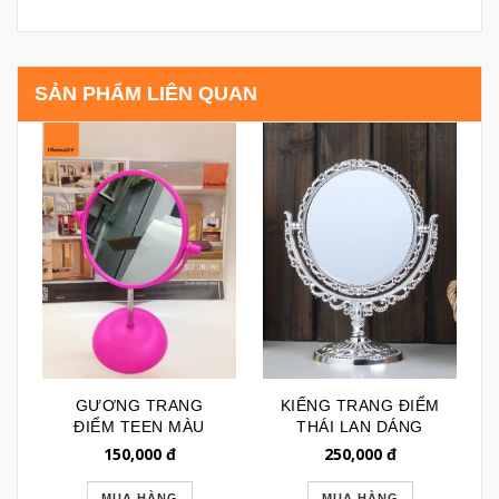
SẢN PHẨM LIÊN QUAN
GƯƠNG TRANG
KIẾNG TRANG ĐIỂM
ĐIỂM TEEN MÀU
THÁI LAN DÁNG
HỒNG 098
TRÒN MẠ BẠC 043
150,000
đ
250,000
đ
MUA HÀNG
MUA HÀNG