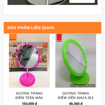
SẢN PHẨM LIÊN QUAN
GƯƠNG TRANG
GƯƠNG TRANG
ĐIỂM TEEN MÀU
ĐIỂM VIỀN NHỰA 352
HỒNG 098
150,000
đ
65,000
đ