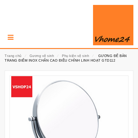
Trang chủ
⁄
Gương vệ sinh
⁄
Phụ kiện vệ sinh
⁄
GƯƠNG ĐỂ BÀN
TRANG ĐIỂM INOX CHÂN CAO ĐIỀU CHỈNH LINH HOẠT GTD112