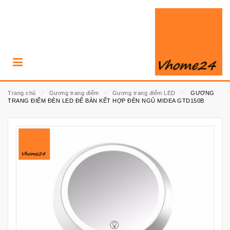
Trang chủ
⁄
Gương trang điểm
⁄
Gương trang điểm LED
⁄
GƯƠNG
TRANG ĐIỂM ĐÈN LED ĐỂ BÀN KẾT HỢP ĐÈN NGỦ MIDEA GTD150B