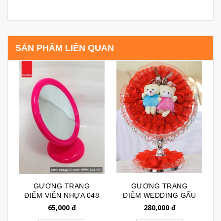
SẢN PHẨM LIÊN QUAN
GƯƠNG TRANG
GƯƠNG TRANG
ĐIỂM VIỀN NHỰA 048
ĐIỂM WEDDING GẤU
TRÒN 086
65,000
đ
280,000
đ