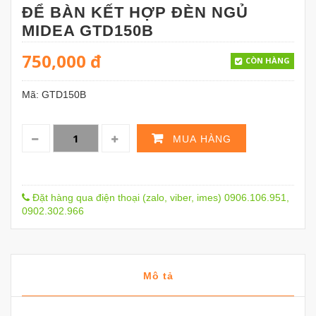
ĐỂ BÀN KẾT HỢP ĐÈN NGỦ
MIDEA GTD150B
750,000
đ
CÒN HÀNG
Mã:
GTD150B
MUA HÀNG
Đặt hàng qua điện thoại (zalo, viber, imes) 0906.106.951,
0902.302.966
Mô tả