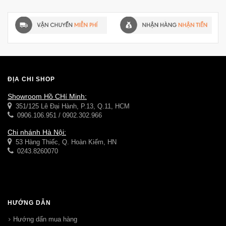
ĐỊA CHỈ SHOP
Showroom Hồ CHí Minh:
351/125 Lê Đại Hành, P.13, Q.11, HCM
0906.106.951 / 0902.302.966
Chi nhánh Hà Nội:
53 Hàng Thiếc, Q. Hoàn Kiếm, HN
0243.8260070
HƯỚNG DẪN
Hướng dẩn mua hàng