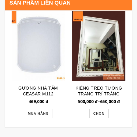
SẢN PHẨM LIÊN QUAN
GƯƠNG NHÀ TẮM
KIẾNG TREO TƯỜNG
CEASAR M112
TRANG TRÍ TRẮNG
MẠ BẠC BL127
469,000
đ
500,000
đ
–
650,000
đ
MUA HÀNG
CHỌN