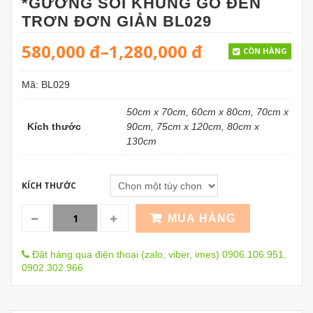
*GƯƠNG SOI KHUNG GỖ ĐEN
TRƠN ĐƠN GIẢN BL029
580,000
đ
–
1,280,000
đ
CÒN HÀNG
Mã:
BL029
50cm x 70cm, 60cm x 80cm, 70cm x
Kích thước
90cm, 75cm x 120cm, 80cm x
130cm
KÍCH THƯỚC
MUA HÀNG
Đặt hàng qua điện thoại (zalo, viber, imes) 0906.106.951,
0902.302.966