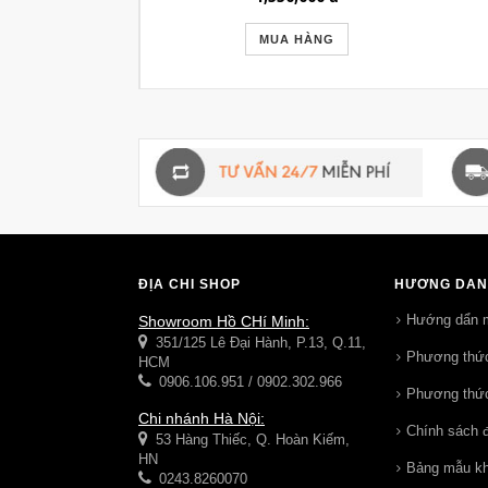
MUA HÀNG
ĐỊA CHỈ SHOP
HƯỚNG DẪN
Hướng dẩn 
Showroom Hồ CHí Minh:
351/125 Lê Đại Hành, P.13, Q.11,
Phương thức
HCM
0906.106.951 / 0902.302.966
Phương thức
Chi nhánh Hà Nội:
Chính sách đ
53 Hàng Thiếc, Q. Hoàn Kiếm,
HN
Bảng mẫu k
0243.8260070