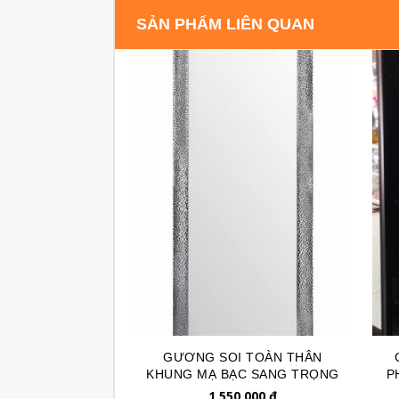
SẢN PHẨM LIÊN QUAN
GƯƠNG SOI TOÀN THÂN
KHUNG MẠ BẠC SANG TRỌNG
P
GSTT129
1,550,000
đ