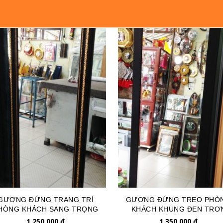
GƯƠNG ĐỨNG TRANG TRÍ
GƯƠNG ĐỨNG TREO PHÒ
HÒNG KHÁCH SANG TRỌNG
KHÁCH KHUNG ĐEN TRƠ
GSTT147
GSTT123
1,250,000
đ
1,350,000
đ