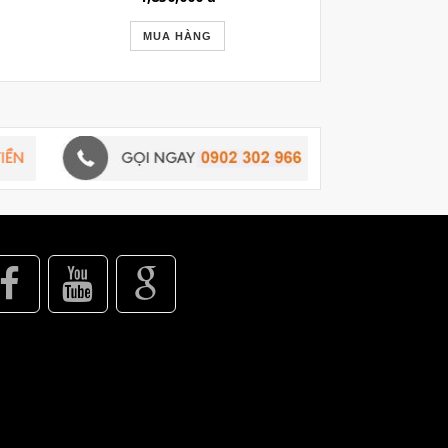
MUA HÀNG
MUA 