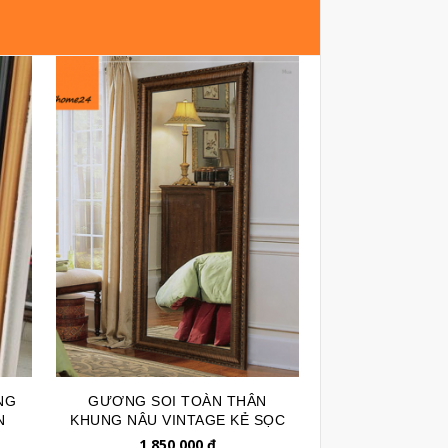
NG
GƯƠNG SOI TOÀN THÂN
GƯƠNG SOI 
N
KHUNG NÂU VINTAGE KẺ SỌC
GST
GSTT141
1,850,000
đ
1,150