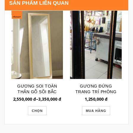
SẢN PHẨM LIÊN QUAN
GƯƠNG SOI TOÀN
GƯƠNG ĐỨNG
THÂN GỖ SỒI BẮC
TRANG TRÍ PHÒNG
MỸ NHẬP KHẨU
KHÁCH SANG TRỌNG
2,550,000
đ
–
3,350,000
đ
1,250,000
đ
GSTT017
GSTT147
CHỌN
MUA HÀNG