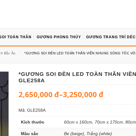
SOI TOÀN THÂN
GƯƠNG PHONG THỦY
GƯƠNG TRANG TRÍ DÉ
h Bắc Âu
⁄
*GƯƠNG SOI ĐÈN LED TOÀN THÂN VIỀN NHUNG SÓNG TÓC VÒ
*GƯƠNG SOI ĐÈN LED TOÀN THÂN VIỀ
GLE258A
2,650,000
đ
–
3,250,000
đ
Mã:
GLE258A
Kích thước
60cm x 160cm, 70cm x 170cm, 80cm
Màu sắc
Be (beige), Trắng (white)