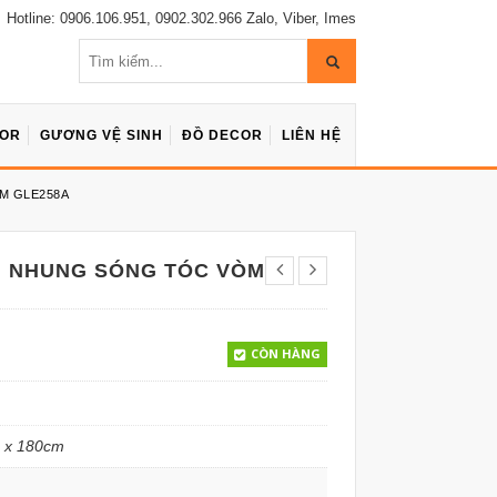
Hotline: 0906.106.951, 0902.302.966 Zalo, Viber, Imes
COR
GƯƠNG VỆ SINH
ĐỒ DECOR
LIÊN HỆ
M GLE258A
N NHUNG SÓNG TÓC VÒM
CÒN HÀNG
 x 180cm