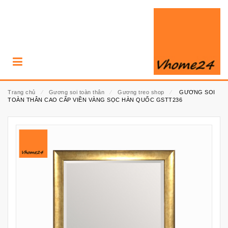
Trang chủ
⁄
Gương soi toàn thân
⁄
Gương treo shop
⁄
GƯƠNG SOI
TOÀN THÂN CAO CẤP VIỀN VÀNG SỌC HÀN QUỐC GSTT236