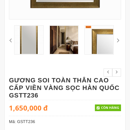
GƯƠNG SOI TOÀN THÂN CAO
CẤP VIỀN VÀNG SỌC HÀN QUỐC
GSTT236
1,650,000
đ
CÒN HÀNG
Mã:
GSTT236