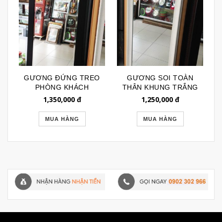
GƯƠNG ĐỨNG TREO
GƯƠNG SOI TOÀN
PHÒNG KHÁCH
THÂN KHUNG TRẮNG
KHUNG ĐEN TRƠN
HỌA TIẾT NỔI
1,350,000
đ
1,250,000
đ
GSTT123
GSTT121
MUA HÀNG
MUA HÀNG