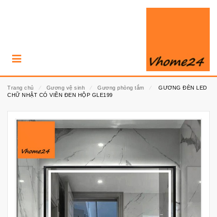
Trang chủ
⁄
Gương vệ sinh
⁄
Gương phòng tắm
⁄
GƯƠNG ĐÈN LED
CHỮ NHẬT CÓ VIỀN ĐEN HỘP GLE199