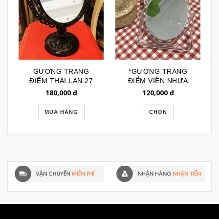
GƯƠNG TRANG
*GƯƠNG TRANG
ĐIỂM THÁI LAN 27
ĐIỂM VIỀN NHỰA
TRONG NHẬT BẢN
180,000
đ
120,000
đ
GTD063
MUA HÀNG
CHỌN