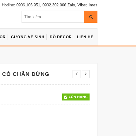
Hotline: 0906.106.951, 0902.302.966 Zalo, Viber, Imes
COR
GƯƠNG VỆ SINH
ĐỒ DECOR
LIÊN HỆ
 CÓ CHÂN ĐỨNG
CÒN HÀNG