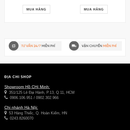
CHỮ NHẬT 059
MUA HÀNG
MUA HÀNG
ĐỊA CHỈ SHOP
Showroom Hồ CHí Minh:
351/125 Lê Đại Hành, P.13, Q.11, HCM
0906.106.951 / 0902.302.966
Chi nhánh Hà Nội:
53 Hàng Thiếc, Q. Hoàn Kiếm, HN
0243.8260070