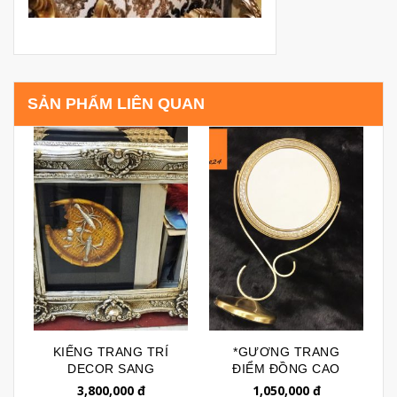
SẢN PHẨM LIÊN QUAN
KIẾNG TRANG TRÍ
*GƯƠNG TRANG
DECOR SANG
ĐIỂM ĐỒNG CAO
TRỌNG KIỂU DÁNG
CẤP GTD025
3,800,000
đ
1,050,000
đ