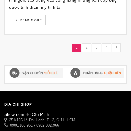
tinh gọn, tập trung vào công năng nhưng vẫn đáp ứng
được tính thẩm mỹ tinh tế.
READ MORE
1
2
3
4
ĐỊA CHỈ SHOP
Showroom Hồ CHí Minh:
351/125 Lê Đại Hành, P.13, Q.11, HCM
0906.106.951 / 0902.302.966