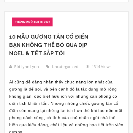
THÁNG MƯỜI HAI 20, 2022
10 MẪU GƯƠNG TÂN CỔ ĐIỂN
BẠN KHÔNG THỂ BỎ QUA DỊP
NOEL & TẾT SẮP TỚI
Bởi Lynn Lynn
Uncategorized
1314 Views
Ai cũng dễ dàng nhận thấy chức năng lớn nhất của
gương là để soi, và bên cạnh đó là tác dụng mở rộng
không gian, đặc biệt hữu ích với những căn phòng có
diện tích khiêm tốn. Nhưng những chiếc gương tân cổ
điển còn mang lại những lợi ích hơn thế khi tạo nên một
phong cách sống, cá tính của chủ nhân ngôi nhà thể
hiện qua kiểu dáng, chất liệu và những họa tiết trên viền
gương.