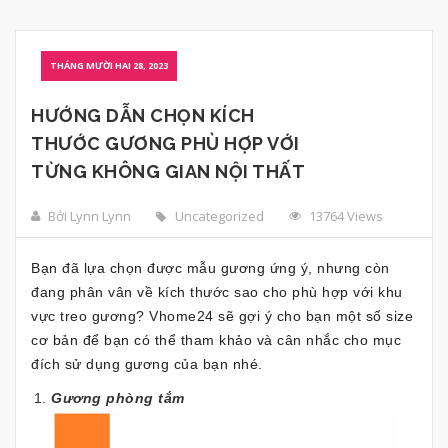
THÁNG MƯỜI HAI 28, 2023
HƯỚNG DẪN CHỌN KÍCH
THƯỚC GƯƠNG PHÙ HỢP VỚI
TỪNG KHÔNG GIAN NỘI THẤT
Bởi Lynn Lynn
Uncategorized
13764 Views
Bạn đã lựa chọn được mẫu gương ứng ý, nhưng còn
đang phân vân về kích thước sao cho phù hợp với khu
vực treo gương? Vhome24 sẽ gợi ý cho bạn một số size
cơ bản để bạn có thể tham khảo và cân nhắc cho mục
đích sử dụng gương của bạn nhé.
Gương phòng tắm