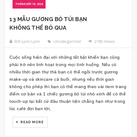
THÁNG BẢY 19, 2024
13 MẪU GƯƠNG BỎ TÚI BẠN
KHÔNG THỂ BỎ QUA
Bởi Lynn Lynn
Uncategorized
2185 Views
Cuộc sống hiện đại với những tất bật khiến bạn cũng
phải trở nên linh hoạt trong mọi tình huống. Nếu có
nhiều thời gian thư thả bạn có thể ngồi trước gương
make-up và skincare cả buổi, nhưng nếu thời gian
không cho phép thì bạn có thể mang theo vài item trang
điểm cơ bản và 1 chiếc gương bỏ túi nhỏ xinh để có thể
touch-up tại bất cứ đâu thuận tiện chẳng hạn như trong
lúc café đợi bạn tới,
READ MORE