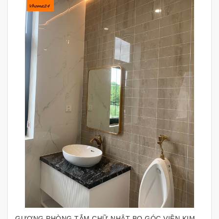
GƯƠNG PHÒNG TẮM CHỮ NHẬT BO GÓC VIỀN KIM