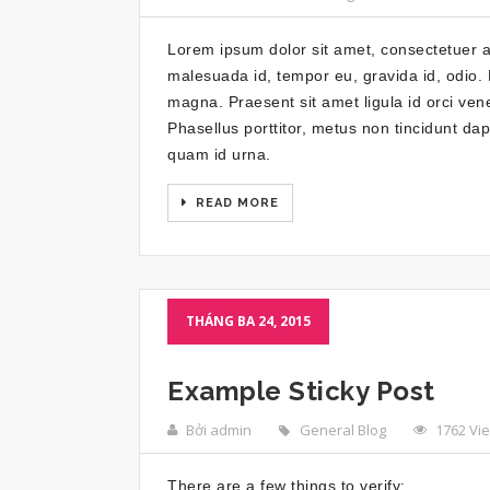
Lorem ipsum dolor sit amet, consectetuer adi
malesuada id, tempor eu, gravida id, odio. M
magna. Praesent sit amet ligula id orci ven
Phasellus porttitor, metus non tincidunt da
quam id urna.
READ MORE
THÁNG BA 24, 2015
Example Sticky Post
Bởi admin
General Blog
1762 Vi
There are a few things to verify: