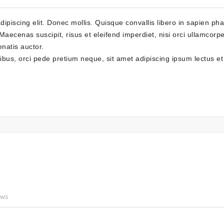
piscing elit. Donec mollis. Quisque convallis libero in sapien phar
aecenas suscipit, risus et eleifend imperdiet, nisi orci ullamcorper
enatis auctor.
pibus, orci pede pretium neque, sit amet adipiscing ipsum lectus e
ews