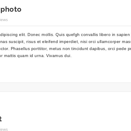
 photo
Views
piscing elit. Donec mollis. Quis quefgh convallis libero in sapien 
s suscipit, risus et eleifend imperdiet, nisi orci ullamcorper mass
uctor. Phasellus porttitor, metus non tincidunt dapibus, orci pede 
ur mattis quam id urna. Vivamus dui.
t
Views