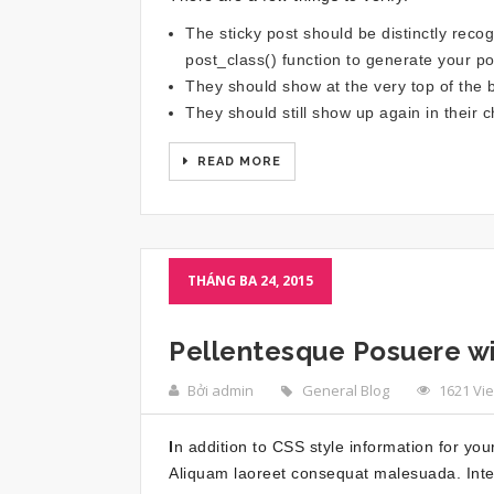
The sticky post should be distinctly reco
post_class()
function to generate your pos
They should show at the very top of the 
They should still show up again in their c
READ MORE
THÁNG BA 24, 2015
Pellentesque Posuere w
Bởi admin
General Blog
1621 Vi
I
n addition to CSS style information for yo
Aliquam laoreet consequat malesuada. Integ