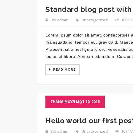
Standard blog post with
Bởi admin
Uncategorized
1655 
Lorem ipsum dolor sit amet, consectetuer adi
malesuada id, tempor eu, gravidaid. Maecena
Praesent sit amet ligula id orci venenatis a
lectus et libero. Aenean bibendum. Curabit
READ MORE
THÁNG MƯỜI MỘT 10, 2015
Hello world our first pos
Bởi admin
Uncategorized
1694 