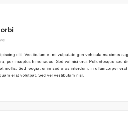
orbi
ews
iscing elit. Vestibulum et mi vulputate gen vehicula maximus sagit
ra, per inceptos himenaeos. Sed vel nisi orci. Pellentesque sed dig
et mollis. Sed feugiat enim sed eros interdum, in ullamcorper erat
uam erat volutpat. Sed vel vestibulum nisl.