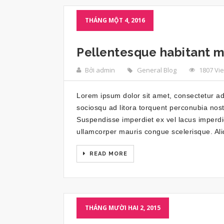
THÁNG MỘT 4, 2016
Pellentesque habitant m
Bởi admin
General Blog
1807 Vi
Lorem ipsum dolor sit amet, consectetur adip
sociosqu ad litora torquent perconubia nost
Suspendisse imperdiet ex vel lacus imperdi
ullamcorper mauris congue scelerisque. Aliq
READ MORE
THÁNG MƯỜI HAI 2, 2015