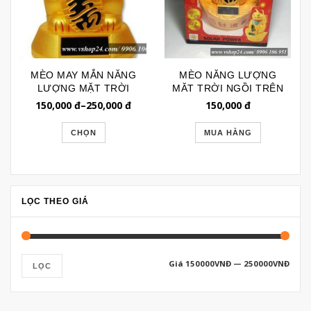
MÈO MAY MẮN NĂNG
MÈO NĂNG LƯỢNG
LƯỢNG MẶT TRỜI
MĂT TRỜI NGỒI TRÊN
VTP019
QUAN TIỀN 021
150,000
đ
–
250,000
đ
150,000
đ
CHỌN
MUA HÀNG
LỌC THEO GIÁ
Giá
150000VNĐ
—
250000VNĐ
LỌC