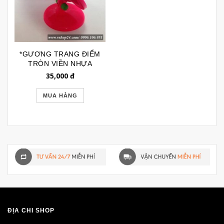
*GƯƠNG TRANG ĐIỂM
TRÒN VIỀN NHỰA
GTD153
35,000
đ
MUA HÀNG
ĐỊA CHỈ SHOP