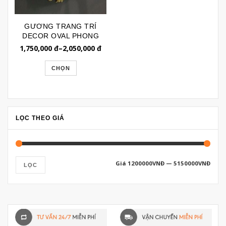
GƯƠNG TRANG TRÍ
DECOR OVAL PHONG
CÁCH TÂN CỔ ĐIỂN
1,750,000
đ
–
2,050,000
đ
GTR063
CHỌN
LỌC THEO GIÁ
Giá
1200000VNĐ
—
5150000VNĐ
LỌC