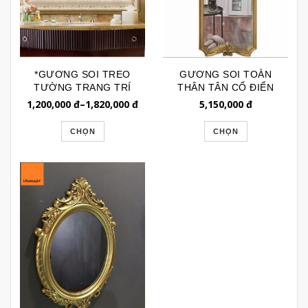
*GƯƠNG SOI TREO
GƯƠNG SOI TOÀN
TƯỜNG TRANG TRÍ
THÂN TÂN CỔ ĐIỂN
BL228
CHỮ NHẬT VẠT GÓC
1,200,000
đ
–
1,820,000
đ
5,150,000
đ
GSTT276
CHỌN
CHỌN