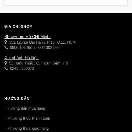
ĐỊA CHỈ SHOP
Showroom Hồ CHí Minh:
351/125 Lê Đại Hành, P.13, Q.11, HCM
0906.106.951 / 0902.302.966
Chi nhánh Hà Nội:
53 Hàng Thiếc, Q. Hoàn Kiếm, HN
0243.8260070
HƯỚNG DẪN
Hướng dẩn mua hàng
Phương thức thanh toán
Phương thức giao hang