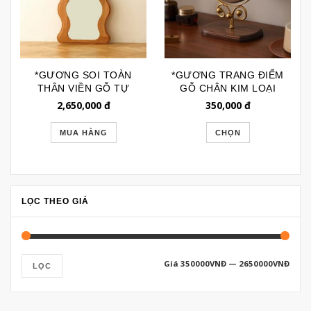
*GƯƠNG SOI TOÀN
*GƯƠNG TRANG ĐIỂM
THÂN VIỀN GỖ TỰ
GỖ CHÂN KIM LOẠI
NHIÊN DÁNG SÓNG
TÂN CỔ ĐIỂN GTD265
2,650,000
đ
350,000
đ
TÓC GSTT265
MUA HÀNG
CHỌN
LỌC THEO GIÁ
Giá
350000VNĐ
—
2650000VNĐ
LỌC