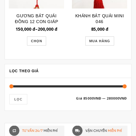
GƯƠNG BÁT QUÁI
KHÁNH BÁT QUÁI MINI
ĐỒNG 12 CON GIÁP
046
GPT045
150,000
đ
–
200,000
đ
85,000
đ
CHỌN
MUA HÀNG
LỌC THEO GIÁ
Giá
85000VNĐ
—
280000VNĐ
LỌC