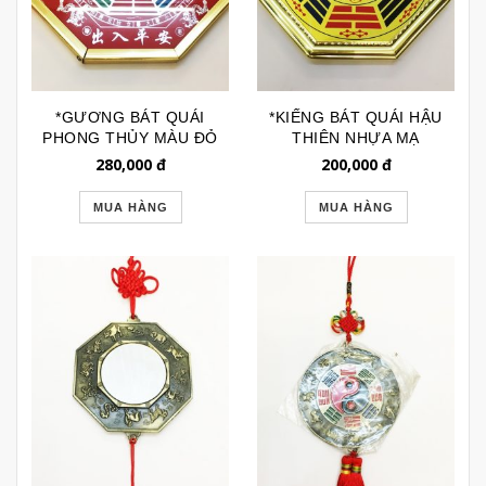
*GƯƠNG BÁT QUÁI
*KIẾNG BÁT QUÁI HẬU
PHONG THỦY MÀU ĐỎ
THIÊN NHỰA MẠ
VIỀN NHÔM GPT048
VÀNG GPT050
280,000
đ
200,000
đ
MUA HÀNG
MUA HÀNG