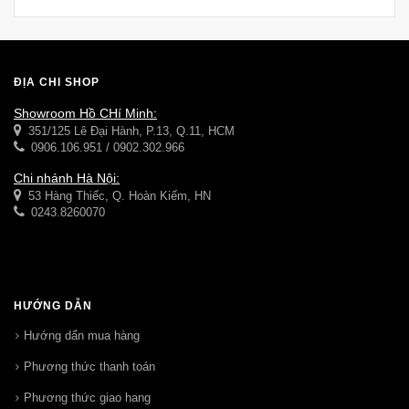
ĐỊA CHỈ SHOP
Showroom Hồ CHí Minh:
351/125 Lê Đại Hành, P.13, Q.11, HCM
0906.106.951 / 0902.302.966
Chi nhánh Hà Nội:
53 Hàng Thiếc, Q. Hoàn Kiếm, HN
0243.8260070
HƯỚNG DẪN
Hướng dẩn mua hàng
Phương thức thanh toán
Phương thức giao hang