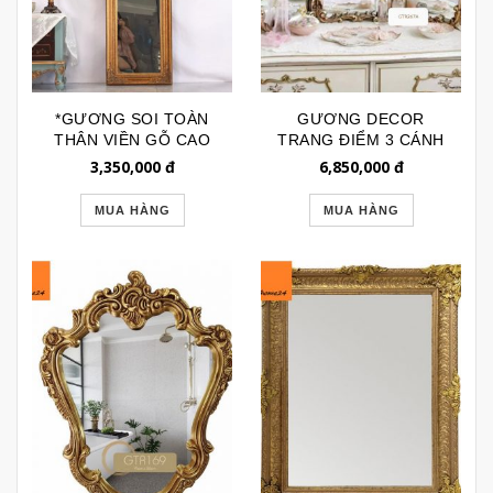
*GƯƠNG SOI TOÀN
GƯƠNG DECOR
THÂN VIỀN GỖ CAO
TRANG ĐIỂM 3 CÁNH
CẤP CỔ ĐIỂN CHỮ
TÂN CỔ ĐIỂN CAO
3,350,000
đ
6,850,000
đ
NHẬT GSTT4127
CẤP GTR267A
MUA HÀNG
MUA HÀNG