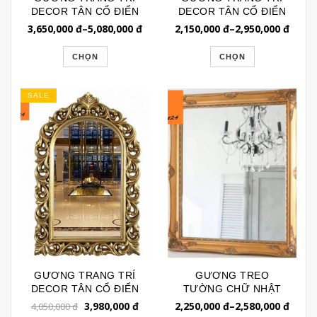
DECOR TÂN CỔ ĐIỂN
DECOR TÂN CỔ ĐIỂN
DẠNG TREO NGANG
GTR123
3,650,000
đ
–
5,080,000
đ
2,150,000
đ
–
2,950,000
đ
GTR225
CHỌN
CHỌN
SALE
GƯƠNG TRANG TRÍ
GƯƠNG TREO
DECOR TÂN CỔ ĐIỂN
TƯỜNG CHỮ NHẬT
VÒM CUNG GTR119
VIỀN GỖ TÂN CỔ ĐIỂN
3,980,000
đ
2,250,000
đ
–
2,580,000
đ
4,050,000
đ
BL113G