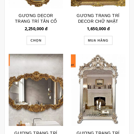
GƯƠNG DECOR
GƯƠNG TRANG TRÍ
TRANG TRÍ TÂN CỔ
DECOR CHỮ NHẬT
ĐIỂN DÁNG CÁNH
TÂN CỔ ĐIỂN BL113B
2,250,000
đ
1,650,000
đ
BƯỚM GTR169
CHỌN
MUA HÀNG
GƯƠNG TRANG TRÍ
GƯƠNG TRANG TRÍ