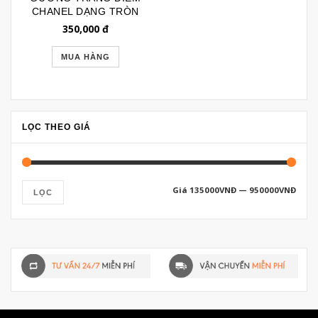
CHANEL DẠNG TRÒN
GẬP ĐỂ BÀN GTD190
350,000
đ
MUA HÀNG
LỌC THEO GIÁ
Giá
135000VNĐ
—
950000VNĐ
LỌC