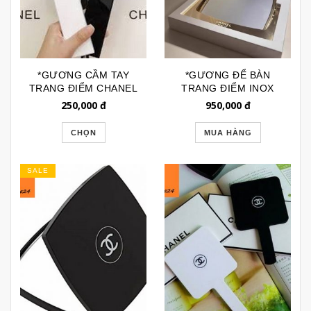
*GƯƠNG CẦM TAY
*GƯƠNG ĐỂ BÀN
TRANG ĐIỂM CHANEL
TRANG ĐIỂM INOX
CAO CẤP GTD161
CAO CẤP CHANEL
250,000
đ
950,000
đ
GTD199
CHỌN
MUA HÀNG
SALE