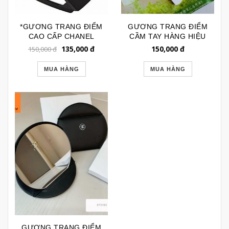
*GƯƠNG TRANG ĐIỂM
GƯƠNG TRANG ĐIỂM
CAO CẤP CHANEL
CẦM TAY HÀNG HIỆU
DẠNG GẬP GTD175
CHANEL TRẮNG 083
135,000
đ
150,000
đ
150,000
đ
MUA HÀNG
MUA HÀNG
GƯƠNG TRANG ĐIỂM