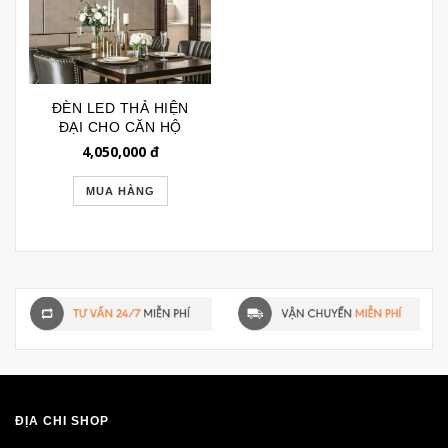
ĐÈN LED THẢ HIỆN
ĐẠI CHO CĂN HỘ
CHUNG CƯ DL8042
4,050,000
đ
MUA HÀNG
ĐỊA CHỈ SHOP