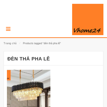
Trang chủ
⁄
Products tagged “đèn thả pha lê”
ĐÈN THẢ PHA LÊ