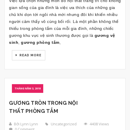
Việc lựa chọn những món đồ nội thất trang trí cho không
gian sống của gia đình là việc ưa thích của những gia
chủ khi dọn tới ngôi nhà mới nhưng đôi khi khiến nhiều
người cảm thấy vô cùng bối rối. Là một phần không thể
thiếu trong phòng tắm của mỗi gia đình, những chiếc
gương khu vực vệ sinh thương được gọi là
gương vệ
sinh
,
gương phòng tắm
,
READ MORE
THÁNG NĂM 3, 2018
GƯƠNG TRÒN TRONG NỘI
THẤT PHÒNG TẮM
Bởi Lynn Lynn
Uncategorized
4408 Views
0 Comment