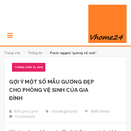
Trang chủ
⁄
Thông tin
⁄
Posts tagged “gương vệ sinh”
THÁNG CHÍN 13, 2018
GỢI Ý MỘT SỐ MẪU GƯƠNG ĐẸP
CHO PHÒNG VỆ SINH CỦA GIA
ĐÌNH
Bởi Lynn Lynn
Uncategorized
4040 Views
0 Comment