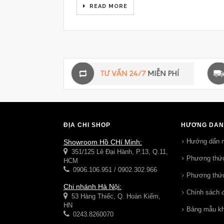
READ MORE
ĐỊA CHỈ SHOP
HƯỚNG DẪN
Hướng dẩn 
Showroom Hồ CHí Minh:
351/125 Lê Đại Hành, P.13, Q.11,
Phương thức
HCM
0906.106.951 / 0902.302.966
Phương thức
Chi nhánh Hà Nội:
Chính sách đ
53 Hàng Thiếc, Q. Hoàn Kiếm,
HN
Bảng mẫu k
0243.8260070