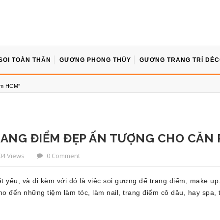
SOI TOÀN THÂN
GƯƠNG PHONG THỦY
GƯƠNG TRANG TRÍ DÉ
ểm HCM”
NG ĐIỂM ĐẸP ẤN TƯỢNG CHO CĂN P
04 Views
0 Comment
ết yếu, và đi kèm với đó là việc soi gương để trang điểm, make u
 cho đến những tiệm làm tóc, làm nail, trang điểm cô dâu, hay spa, t