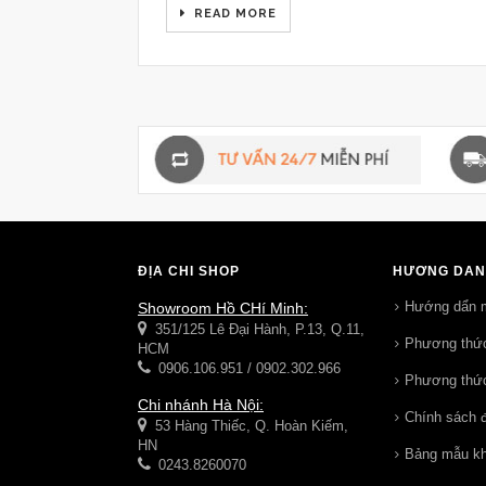
READ MORE
ĐỊA CHỈ SHOP
HƯỚNG DẪN
Hướng dẩn 
Showroom Hồ CHí Minh:
351/125 Lê Đại Hành, P.13, Q.11,
Phương thức
HCM
0906.106.951 / 0902.302.966
Phương thức
Chi nhánh Hà Nội:
Chính sách đ
53 Hàng Thiếc, Q. Hoàn Kiếm,
HN
Bảng mẫu k
0243.8260070