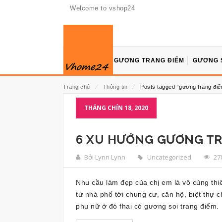
Welcome to vshop24
GƯƠNG TRANG ĐIỂM
GƯƠNG 
Trang chủ
⁄
Thông tin
⁄
Posts tagged “gương trang điể
THÁNG CHÍN 18, 2020
6 XU HƯỚNG GƯƠNG TRA
Bởi Lynn Lynn
Uncategorized
27
Nhu cầu làm đẹp của chị em là vô cùng thi
từ nhà phố tới chung cư, căn hộ, biệt thự
phụ nữ ở đó fhai có gương soi trang điểm.