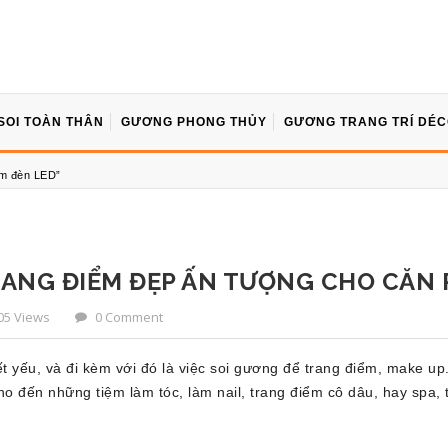
SOI TOÀN THÂN
GƯƠNG PHONG THỦY
GƯƠNG TRANG TRÍ DÉ
m đèn LED”
NG ĐIỂM ĐẸP ẤN TƯỢNG CHO CĂN P
05 Views
0 Comment
ết yếu, và đi kèm với đó là việc soi gương để trang điểm, make u
 cho đến những tiệm làm tóc, làm nail, trang điểm cô dâu, hay spa, t