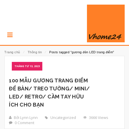
Trang chủ
⁄
Thông tin
⁄
Posts tagged “gương đèn LED trang điểm”
THÁNG TƯ 13, 2023
100 MẪU GƯƠNG TRANG ĐIỂM
ĐỂ BÀN/ TREO TƯỜNG/ MINI/
LED/ RETRO/ CẦM TAY HỮU
ÍCH CHO BẠN
Bởi Lynn Lynn
Uncategorized
3666 Views
0 Comment