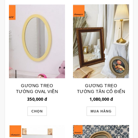
GƯƠNG TREO
GƯƠNG TREO
TƯỜNG OVAL VIỀN
TƯỜNG TÂN CỔ ĐIỂN
GỖ THÔNG DÀNH
VIỀN NÂU SẪM CHẠM
350,000
đ
1,080,000
đ
CHO PHÒNG TRẺ EM
KHẮC BL187
GTR179
CHỌN
MUA HÀNG