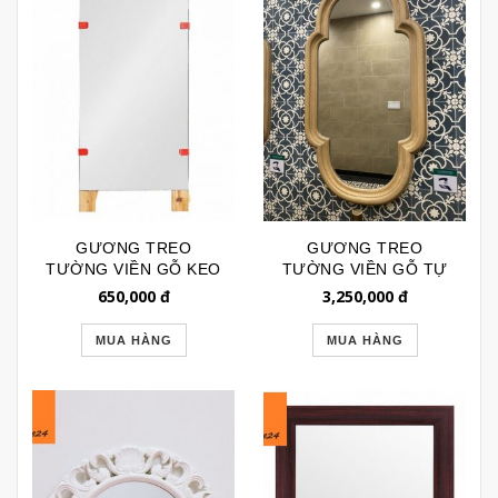
GƯƠNG TREO
GƯƠNG TREO
TƯỜNG VIỀN GỖ KEO
TƯỜNG VIỀN GỖ TỰ
BL244
NHIÊN KIỂU VÒM 2
650,000
đ
3,250,000
đ
ĐẦU MOROCCAN
GTR189B
MUA HÀNG
MUA HÀNG