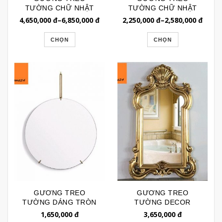
TƯỜNG CHỮ NHẬT
TƯỜNG CHỮ NHẬT
RETRO GTR191
VIỀN GỖ TÂN CỔ ĐIỂN
4,650,000
đ
–
6,850,000
đ
2,250,000
đ
–
2,580,000
đ
BL113G
CHỌN
CHỌN
GƯƠNG TREO
GƯƠNG TREO
TƯỜNG DÁNG TRÒN
TƯỜNG DECOR
3 CHÂN KIM LOẠI
HOÀNG CUNG
1,650,000
đ
3,650,000
đ
GTR139
GTR127