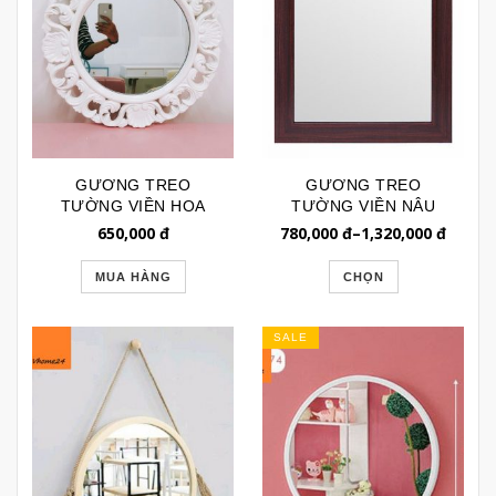
GƯƠNG TREO
GƯƠNG TREO
TƯỜNG VIỀN HOA
TƯỜNG VIỀN NÂU
TRẮNG 075
SẪM VÂN GỖ BL172
650,000
đ
780,000
đ
–
1,320,000
đ
MUA HÀNG
CHỌN
SALE