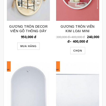
GƯƠNG TRÒN DECOR
GƯƠNG TRÒN VIỀN
VIỀN GỖ THÔNG DÂY
KIM LOẠI MINI
THỪNG GTR107FD
GTR074R
950,000
đ
–
240,000
300,000
đ
400,000
đ
đ
–
400,000
đ
MUA HÀNG
CHỌN