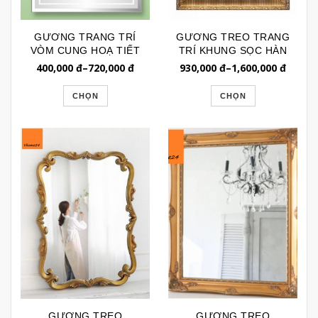
GƯƠNG TRANG TRÍ
GƯƠNG TREO TRANG
VÒM CUNG HOẠ TIẾT
TRÍ KHUNG SỌC HÀN
NGÔI SAO A338
QUỐC CAO CẤP BL055
400,000
đ
–
720,000
đ
930,000
đ
–
1,600,000
đ
CHỌN
CHỌN
GƯƠNG TREO
GƯƠNG TREO