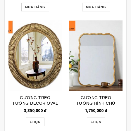
MUA HÀNG
MUA HÀNG
GƯƠNG TREO
GƯƠNG TREO
TƯỜNG DECOR OVAL
TƯỜNG HÌNH CHỮ
VIỀN VẢY CÁ GTR117
NHẬT VIỀN SÓNG GỖ
3,350,000
đ
1,750,000
đ
BL251
CHỌN
CHỌN