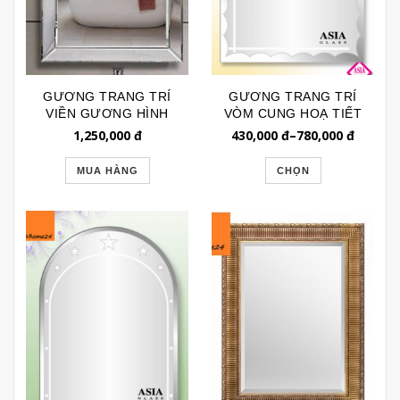
GƯƠNG TRANG TRÍ
GƯƠNG TRANG TRÍ
VIỀN GƯƠNG HÌNH
VÒM CUNG HOẠ TIẾT
CHỮ NHẬT GTR092
GÓC A386
1,250,000
đ
430,000
đ
–
780,000
đ
MUA HÀNG
CHỌN