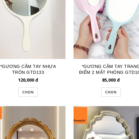
*GƯƠNG CẦM TAY NHỰA
*GƯƠNG CẦM TAY TRAN
TRÒN GTD133
ĐIỂM 2 MẮT PHÓNG GTD1
120,000
đ
85,000
đ
CHỌN
CHỌN