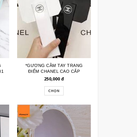
G
*GƯƠNG CẦM TAY TRANG
81
ĐIỂM CHANEL CAO CẤP
GTD161
250,000
đ
CHỌN