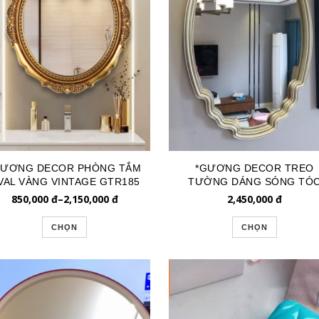
GƯƠNG DECOR PHÒNG TẮM
*GƯƠNG DECOR TREO
VAL VÀNG VINTAGE GTR185
TƯỜNG DÁNG SÓNG TÓ
GTR171
850,000
đ
–
2,150,000
đ
2,450,000
đ
CHỌN
CHỌN