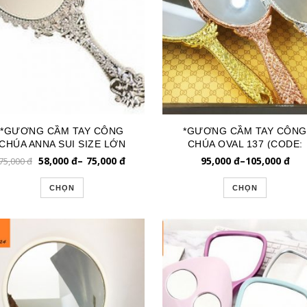
*GƯƠNG CẦM TAY CÔNG
*GƯƠNG CẦM TAY CÔNG
CHÚA ANNA SUI SIZE LỚN
CHÚA OVAL 137 (CODE:
ASC096
GTD137)
58,000
đ
–
75,000
đ
95,000
đ
–
105,000
đ
75,000
đ
CHỌN
CHỌN