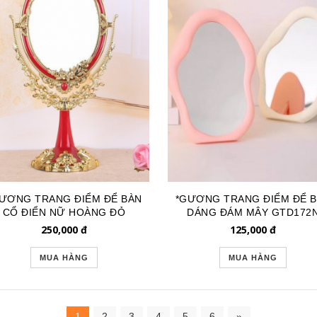
ƯƠNG TRANG ĐIỂM ĐỂ BÀN
*GƯƠNG TRANG ĐIỂM ĐỂ 
CỔ ĐIỂN NỮ HOÀNG ĐỎ
DÁNG ĐÁM MÂY GTD172
GTD096
250,000
đ
125,000
đ
MUA HÀNG
MUA HÀNG
1
2
3
4
5
6
»