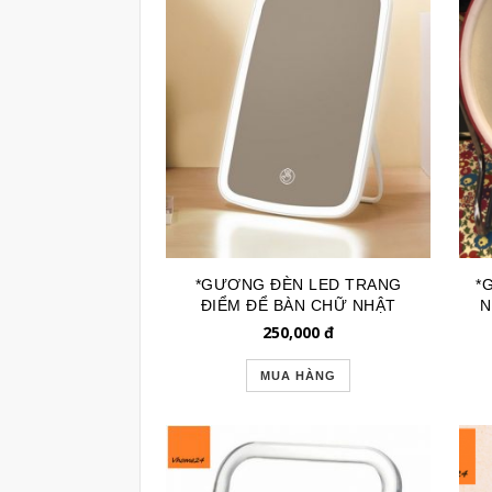
*GƯƠNG ĐÈN LED TRANG
*
ĐIỂM ĐỂ BÀN CHỮ NHẬT
N
TRẮNG CHÂN GẬP GTD151A
250,000
đ
MUA HÀNG