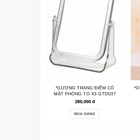
*GƯƠNG TRANG ĐIỂM CÓ
*G
MẶT PHÓNG TO X3 GTD037
280,000
đ
MUA HÀNG