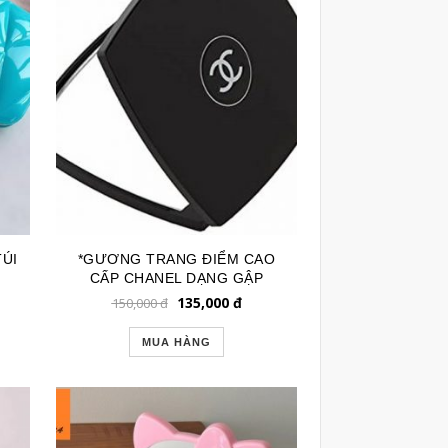
ÚI
*GƯƠNG TRANG ĐIỂM CAO
CẤP CHANEL DẠNG GẬP
GTD175
135,000
đ
150,000
đ
MUA HÀNG