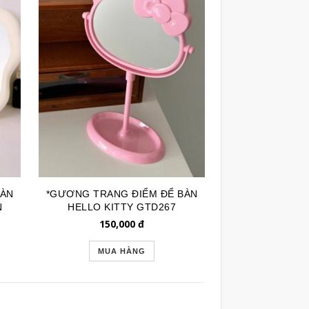
BÀN
*GƯƠNG TRANG ĐIỂM ĐỂ BÀN
N
HELLO KITTY GTD267
150,000
đ
MUA HÀNG