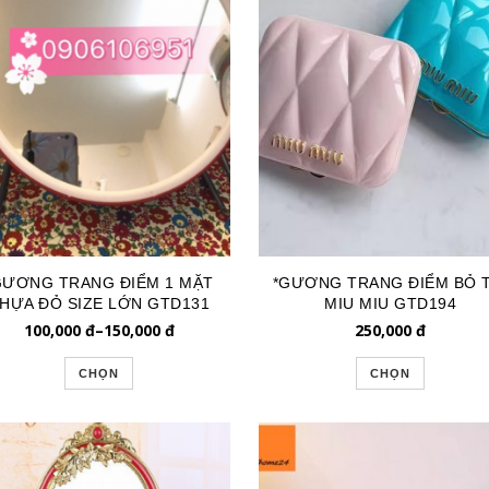
GƯƠNG TRANG ĐIỂM 1 MẶT
*GƯƠNG TRANG ĐIỂM BỎ T
HỰA ĐỎ SIZE LỚN GTD131
MIU MIU GTD194
100,000
đ
–
150,000
đ
250,000
đ
CHỌN
CHỌN