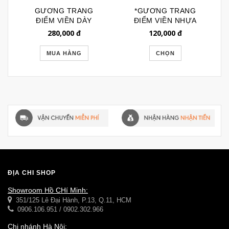
GƯƠNG TRANG
*GƯƠNG TRANG
ĐIỂM VIỀN DÀY
ĐIỂM VIỀN NHỰA
CHÂN ĐẾ MÀU ĐỎ
TRONG NHẬT BẢN
280,000
đ
120,000
đ
ĐUN 054
GTD063
MUA HÀNG
CHỌN
ĐỊA CHỈ SHOP
Showroom Hồ CHí Minh:
351/125 Lê Đại Hành, P.13, Q.11, HCM
0906.106.951 / 0902.302.966
Chi nhánh Hà Nội: