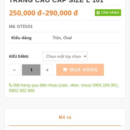
TRẮNG CAO CẤP SIZE L 101
250,000
đ
–
290,000
đ
CÒN HÀNG
Mã:
GTD101
Kiểu dáng
Tròn, Oval
KIỂU DÁNG
MUA HÀNG
Đặt hàng qua điện thoại (zalo, viber, imes) 0906.106.951,
0902.302.966
Mô tả