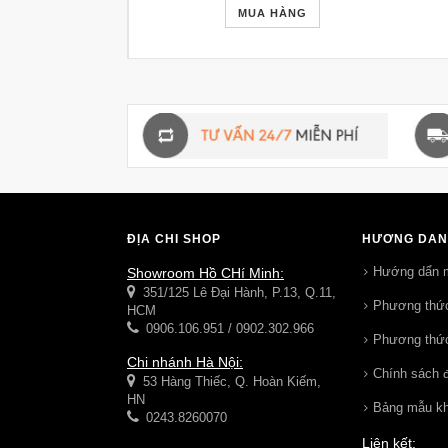
MUA HÀNG
ĐỊA CHỈ SHOP
HƯỚNG DẪN
Hướng dẩn 
Showroom Hồ CHí Minh:
351/125 Lê Đại Hành, P.13, Q.11,
Phương thức
HCM
0906.106.951 / 0902.302.966
Phương thức
Chi nhánh Hà Nội:
Chính sách đ
53 Hàng Thiếc, Q. Hoàn Kiếm,
HN
Bảng mẫu k
0243.8260070
Liên kết: