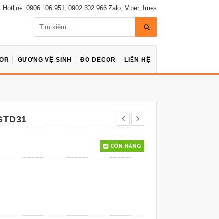
Hotline: 0906.106.951, 0902.302.966 Zalo, Viber, Imes
COR
GƯƠNG VỆ SINH
ĐỒ DECOR
LIÊN HỆ
GTD31
CÒN HÀNG