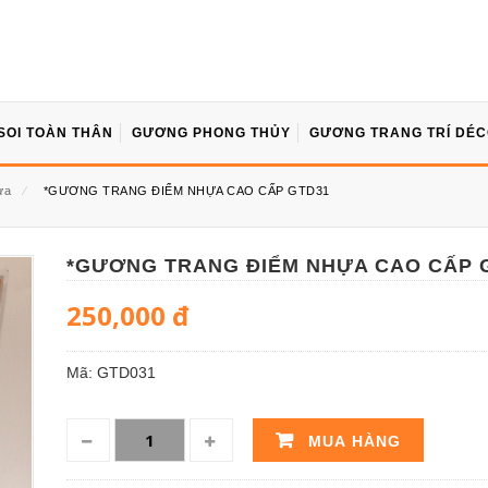
SOI TOÀN THÂN
GƯƠNG PHONG THỦY
GƯƠNG TRANG TRÍ DÉ
ựa
⁄
*GƯƠNG TRANG ĐIỂM NHỰA CAO CẤP GTD31
*GƯƠNG TRANG ĐIỂM NHỰA CAO CẤP 
250,000
đ
Mã:
GTD031
MUA HÀNG