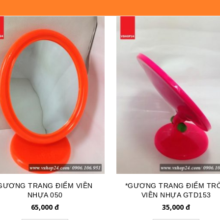
GƯƠNG TRANG ĐIỂM VIỀN
*GƯƠNG TRANG ĐIỂM TR
NHỰA 050
VIỀN NHỰA GTD153
65,000
đ
35,000
đ