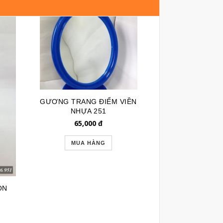
GƯƠNG TRANG ĐIỂM VIỀN
NHỰA 251
65,000
đ
MUA HÀNG
ÒN
GƯƠNG TRAN
NHỰA
65,0