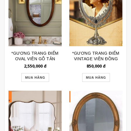
*GƯƠNG TRANG ĐIỂM
*GƯƠNG TRANG ĐIỂM
OVAL VIỀN GỖ TÂN
VINTAGE VIỀN ĐỒNG
CỔ ĐIỂN GTR268G
SIZE LỚN GTD155L
2,550,000
đ
850,000
đ
MUA HÀNG
MUA HÀNG