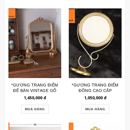
*GƯƠNG TRANG ĐIỂM
*GƯƠNG TRANG ĐIỂM
ĐỂ BÀN VINTAGE GỖ
ĐỒNG CAO CẤP
XOAY 360 GTR269
GTD025
1,450,000
đ
1,050,000
đ
MUA HÀNG
MUA HÀNG