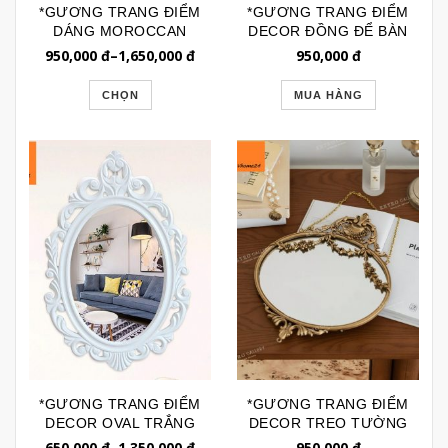
*GƯƠNG TRANG ĐIỂM
*GƯƠNG TRANG ĐIỂM
DÁNG MOROCCAN
DECOR ĐỒNG ĐỂ BÀN
VIỀN NÂU GTR190S
CAO CẤP CỔ ĐIỂN
950,000
đ
–
1,650,000
đ
950,000
đ
GTD155A
CHỌN
MUA HÀNG
*GƯƠNG TRANG ĐIỂM
*GƯƠNG TRANG ĐIỂM
DECOR OVAL TRẮNG
DECOR TREO TƯỜNG
VIỀN VINTAGE HOA
VINTAGE ĐỒNG
650,000
đ
–
1,350,000
đ
950,000
đ