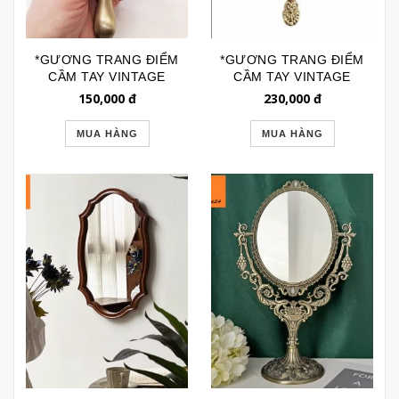
*GƯƠNG TRANG ĐIỂM
*GƯƠNG TRANG ĐIỂM
CẦM TAY VINTAGE
CẦM TAY VINTAGE
ĐỒNG CAO CẤP
VIỀN KIM LOẠI MẠ
150,000
đ
230,000
đ
GTD187
VÀNG CHÂN GẬP
GTD188
MUA HÀNG
MUA HÀNG