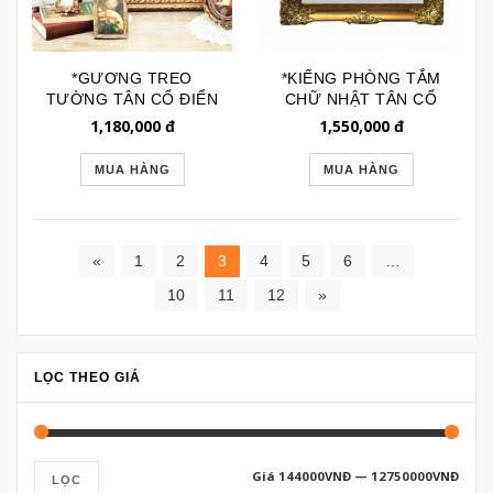
*GƯƠNG TREO
*KIẾNG PHÒNG TẮM
TƯỜNG TÂN CỔ ĐIỂN
CHỮ NHẬT TÂN CỔ
BL250
ĐIỂN BL113
1,180,000
đ
1,550,000
đ
MUA HÀNG
MUA HÀNG
«
1
2
3
4
5
6
…
10
11
12
»
LỌC THEO GIÁ
Giá
144000VNĐ
—
12750000VNĐ
LỌC