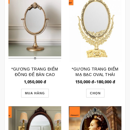
*GƯƠNG TRANG ĐIỂM
*GƯƠNG TRANG ĐIỂM
ĐỒNG ĐỂ BÀN CAO
MẠ BẠC OVAL THÁI
CẤP GTD263
LAN GTD095
1,050,000
đ
150,000
đ
–
180,000
đ
MUA HÀNG
CHỌN