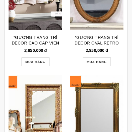
*GƯƠNG TRANG TRÍ
*GƯƠNG TRANG TRÍ
DECOR CAO CẤP VIỀN
DECOR OVAL RETRO
INOX DÁNG
HÀNG XUẤT Ý
2,850,000
đ
2,850,000
đ
MOROCCAN GTR190C
GTR171A
MUA HÀNG
MUA HÀNG