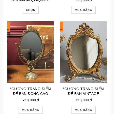
GTR082
GTR272
CHỌN
MUA HÀNG
*GƯƠNG TRANG ĐIỂM
*GƯƠNG TRANG ĐIỂM
ĐỂ BÀN ĐỒNG CAO
ĐỂ BÀN VINTAGE
CẤP VINTAGE
CÔNG CHÚA GTD204
750,000
đ
350,000
đ
GTD155B
MUA HÀNG
MUA HÀNG