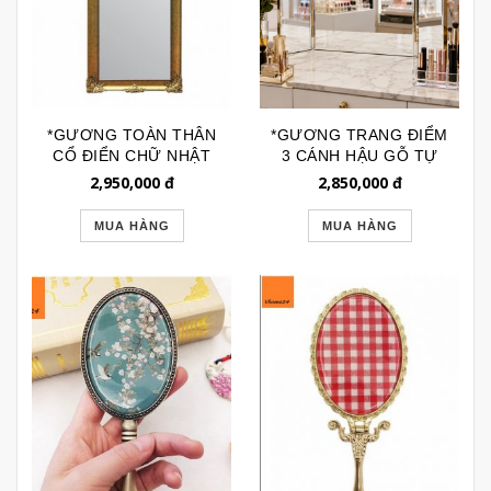
*GƯƠNG TOÀN THÂN
*GƯƠNG TRANG ĐIỂM
CỔ ĐIỂN CHỮ NHẬT
3 CÁNH HẬU GỖ TỰ
HOA GÓC GSTT113
NHIÊN GTR267B
2,950,000
đ
2,850,000
đ
MUA HÀNG
MUA HÀNG