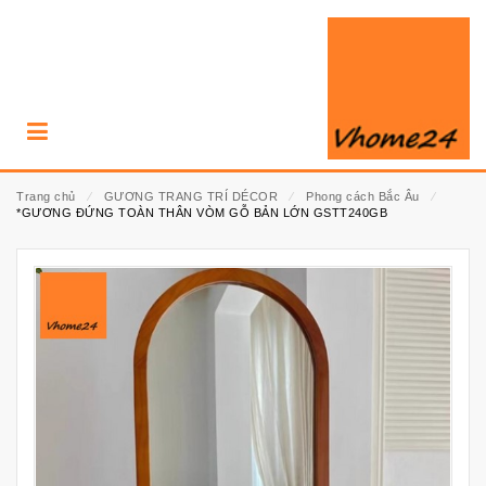
Trang chủ
⁄
GƯƠNG TRANG TRÍ DÉCOR
⁄
Phong cách Bắc Âu
⁄
*GƯƠNG ĐỨNG TOÀN THÂN VÒM GỖ BẢN LỚN GSTT240GB