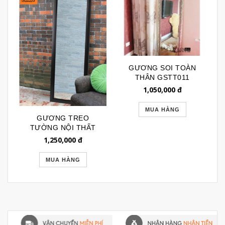
GƯƠNG SOI TOÀN
THÂN GSTT011
1,050,000
đ
MUA HÀNG
GƯƠNG TREO
TƯỜNG NỘI THẤT
KHUNG ĐEN TRƠN
1,250,000
đ
GSTT019
MUA HÀNG