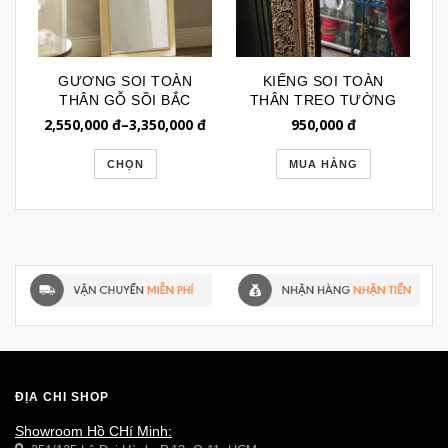
GƯƠNG SOI TOÀN
KIẾNG SOI TOÀN
THÂN GỖ SỒI BẮC
THÂN TREO TƯỜNG
MỸ NHẬP KHẨU
KHUNG MẠ VÀNG
2,550,000
đ
–
3,350,000
đ
950,000
đ
GSTT017
GSTT133
CHỌN
MUA HÀNG
ĐỊA CHỈ SHOP
Showroom Hồ CHí Minh: