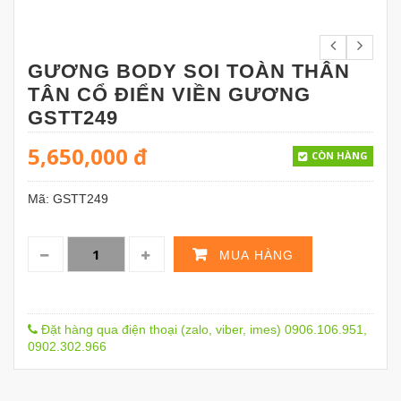
GƯƠNG BODY SOI TOÀN THÂN
TÂN CỔ ĐIỂN VIỀN GƯƠNG
GSTT249
5,650,000
đ
CÒN HÀNG
Mã:
GSTT249
MUA HÀNG
Đặt hàng qua điện thoại (zalo, viber, imes) 0906.106.951,
0902.302.966