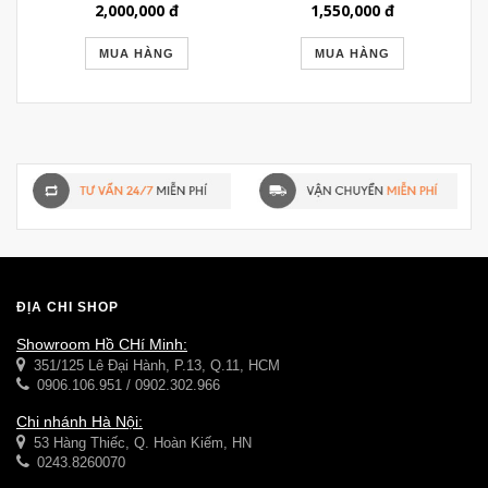
KIỂU IKEA CÓ CHÂN
KHUNG NÂU CỔ ĐIỂN
2,000,000
đ
1,550,000
đ
GSTT065
GSTT051
MUA HÀNG
MUA HÀNG
ĐỊA CHỈ SHOP
Showroom Hồ CHí Minh:
351/125 Lê Đại Hành, P.13, Q.11, HCM
0906.106.951 / 0902.302.966
Chi nhánh Hà Nội:
53 Hàng Thiếc, Q. Hoàn Kiếm, HN
0243.8260070