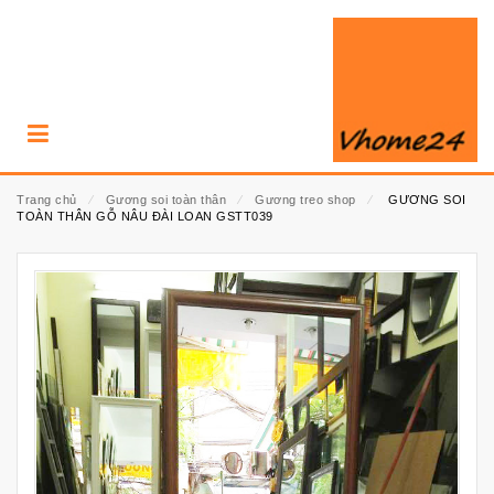
Trang chủ
⁄
Gương soi toàn thân
⁄
Gương treo shop
⁄
GƯƠNG SOI
TOÀN THÂN GỖ NÂU ĐÀI LOAN GSTT039