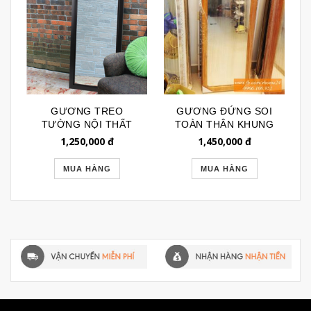
GƯƠNG TREO
GƯƠNG ĐỨNG SOI
TƯỜNG NỘI THẤT
TOÀN THÂN KHUNG
KHUNG ĐEN TRƠN
GỖ TỰ NHIÊN
1,250,000
đ
1,450,000
đ
GSTT019
GSTT107
MUA HÀNG
MUA HÀNG