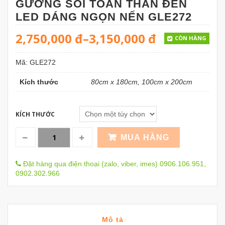
GƯƠNG SOI TOÀN THÂN ĐÈN
LED DÁNG NGỌN NẾN GLE272
2,750,000
đ
–
3,150,000
đ
CÒN HÀNG
Mã:
GLE272
Kích thước
80cm x 180cm, 100cm x 200cm
KÍCH THƯỚC
MUA HÀNG
Đặt hàng qua điện thoại (zalo, viber, imes) 0906.106.951,
0902.302.966
Mô tả