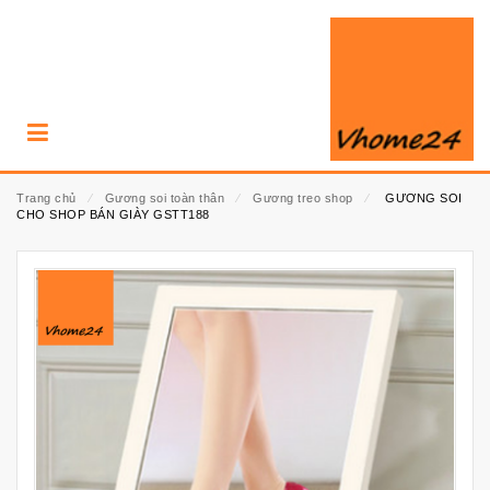
Trang chủ
⁄
Gương soi toàn thân
⁄
Gương treo shop
⁄
GƯƠNG SOI
CHO SHOP BÁN GIÀY GSTT188