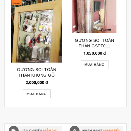
GƯƠNG SOI TOÀN
THÂN GSTT011
1,050,000
đ
MUA HÀNG
GƯƠNG SOI TOÀN
THÂN KHUNG GỖ
KIỂU IKEA CÓ CHÂN
2,000,000
đ
GSTT065
MUA HÀNG