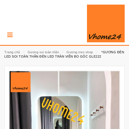
Trang chủ
⁄
Gương soi toàn thân
⁄
Gương treo shop
⁄
*GƯƠNG ĐÈN
LED SOI TOÀN THÂN ĐÈN LED TRÀN VIỀN BO GÓC GLE222