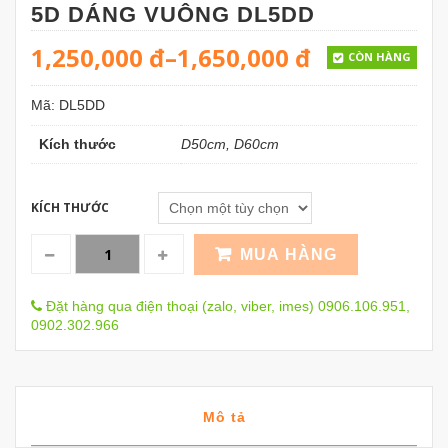
5D DÁNG VUÔNG DL5DD
1,250,000
đ
–
1,650,000
đ
CÒN HÀNG
Mã:
DL5DD
Kích thước
D50cm, D60cm
KÍCH THƯỚC
MUA HÀNG
Đặt hàng qua điện thoại (zalo, viber, imes) 0906.106.951,
0902.302.966
Mô tả