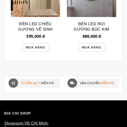
ĐÈN LED CHIẾU
ĐÈN LED RỌI
GƯƠNG VỆ SINH
GƯƠNG BỌC KIM
CAO CẤP PHA LÊ
LOẠI VÀNG DL1036
595,000
đ
680,000
đ
HỘP VUÔNG DL715
MUA HÀNG
MUA HÀNG
ĐỊA CHỈ SHOP
Showroom Hồ CHí Minh: