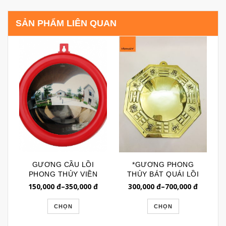
SẢN PHẨM LIÊN QUAN
GƯƠNG CẦU LỒI
*GƯƠNG PHONG
PHONG THỦY VIỀN
THỦY BÁT QUÁI LỒI
NHỰA ĐỎ 040
CHẤT LIỆU ĐỒNG
150,000
đ
–
350,000
đ
300,000
đ
–
700,000
đ
GPT044
CHỌN
CHỌN