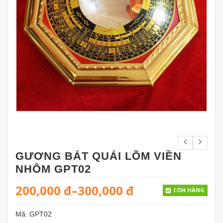
GƯƠNG BÁT QUÁI LÕM VIỀN
NHÔM GPT02
200,000
đ
–
300,000
đ
CÒN HÀNG
Mã:
GPT02