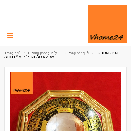
Trang chủ
⁄
Gương phong thủy
⁄
Gương bát quái
⁄
GƯƠNG BÁT
QUÁI LÕM VIỀN NHÔM GPT02