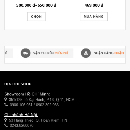
MẠ BẠC BL127
500,000
đ
–
650,000
đ
469,000
đ
CHỌN
MUA HÀNG
ĐỊA CHỈ SHOP
Showroom Hồ CHí Minh:
351/125 Lê Đại Hành, P.13, Q.11, HCM
0906.106.951 / 0902.302.966
Chi nhánh Hà Nội:
53 Hàng Thiếc, Q. Hoàn Kiếm, HN
0243.8260070