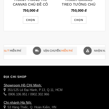
CANVAS CHỦ ĐỀ CÔ
TREO TƯỜNG CHỦ
GÁI CODE : CAV17
ĐỀ HỒNG HẠC
750,000
đ
750,000
đ
CHỌN
CHỌN
ĐỊA CHỈ SHOP
Showroom Hồ CHí Minh:
351/125 Lê Đại Hành, P.13, Q.11, HCM
0906.106.951 / 0902.302.966
Chi nhánh Hà Nội:
53 Hàng Thiếc, Q. Hoàn Kiếm, HN