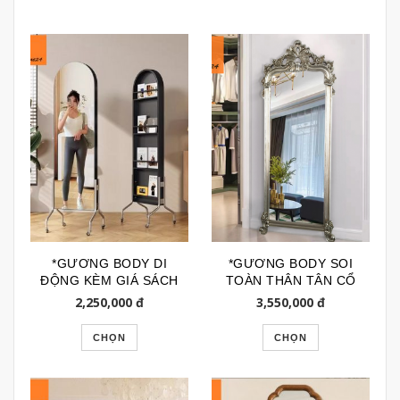
*GƯƠNG BODY DI
*GƯƠNG BODY SOI
ĐỘNG KÈM GIÁ SÁCH
TOÀN THÂN TÂN CỔ
TẠP CHÍ GSTT292
ĐIỂN GTR123L
2,250,000
đ
3,550,000
đ
CHỌN
CHỌN