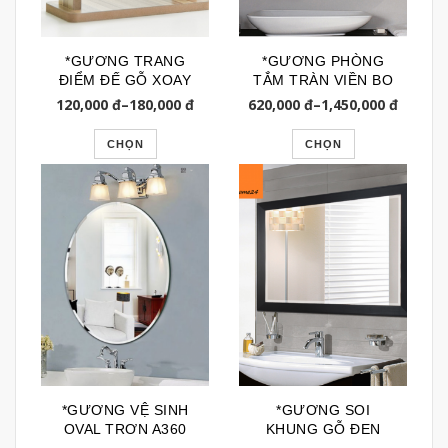
*GƯƠNG TRANG
*GƯƠNG PHÒNG
ĐIỂM ĐẾ GỖ XOAY
TẮM TRÀN VIỀN BO
360 GTD134
GÓC BL222A
120,000
đ
–
180,000
đ
620,000
đ
–
1,450,000
đ
CHỌN
CHỌN
*GƯƠNG VỆ SINH
*GƯƠNG SOI
OVAL TRƠN A360
KHUNG GỖ ĐEN