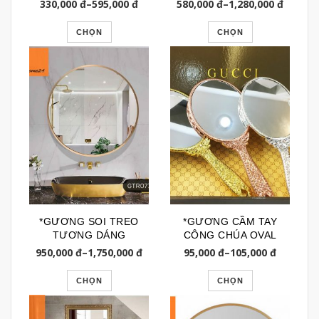
TRƠN ĐƠN GIẢN
330,000
đ
–
595,000
đ
580,000
đ
–
1,280,000
đ
BL029
CHỌN
CHỌN
*GƯƠNG SOI TREO
*GƯƠNG CẦM TAY
TƯƠNG DÁNG
CÔNG CHÚA OVAL
TRÒN VIỀN KIM
137 (CODE:
950,000
đ
–
1,750,000
đ
95,000
đ
–
105,000
đ
LOẠI VÀNG
GTD137)
GTR077N
CHỌN
CHỌN