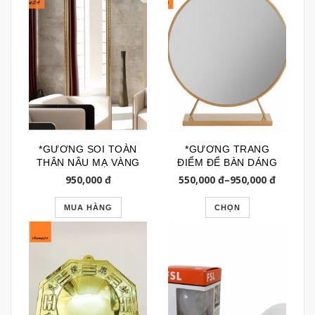
*GƯƠNG SOI TOÀN
*GƯƠNG TRANG
THÂN NÂU MẠ VÀNG
ĐIỂM ĐỂ BÀN DÁNG
GSTT103
TRÒN CHÂN ĐẾ
950,000
đ
550,000
đ
–
950,000
đ
GTR111
MUA HÀNG
CHỌN