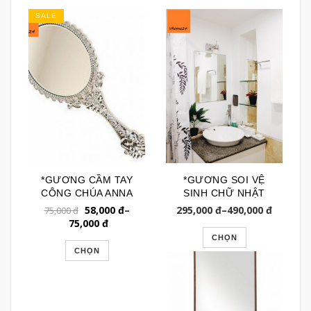
SALE
*GƯƠNG CẦM TAY
*GƯƠNG SOI VỆ
CÔNG CHÚA ANNA
SINH CHỮ NHẬT
SUI SIZE LỚN
TRƠN A394
58,000
đ
–
295,000
đ
–
490,000
đ
75,000
đ
ASC096
75,000
đ
CHỌN
CHỌN