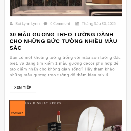
Bởi Lynn Lynn
0 Comment
Tháng Sáu 30, 2025
30 MẪU GƯƠNG TREO TƯỜNG DÀNH
CHO NHỮNG BỨC TƯỜNG NHIỀU MÀU
SẮC
Bạn có một khoảng tường trống với màu sơn tường đặc
biệt, và đang tìm kiếm 1 mẫu gương decor phù hợp để
tạo điểm nhấn cho không gian sống? Hãy tham khảo
những mẫu gương treo tường để thêm idea mix &
match với khoàng tường nhà bạn nhé
1.
Gương phù hợp với tường màu đỏ (RED)
XEM TIẾP
Nếu tường nhà bạn màu đỏ, chọn gương phù hợp sẽ
giúp cân bằng không gian và tạo điểm nhấn hài hòa.