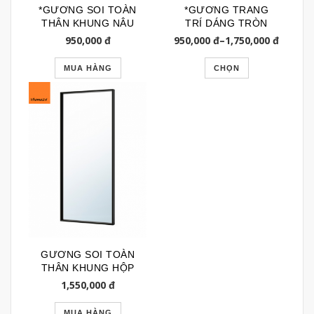
*GƯƠNG SOI TOÀN
*GƯƠNG TRANG
THÂN KHUNG NÂU
TRÍ DÁNG TRÒN
TỰ NHIÊN GSTT073
VIỀN ĐEN GTR076N
950,000
đ
950,000
đ
–
1,750,000
đ
MUA HÀNG
CHỌN
GƯƠNG SOI TOÀN
THÂN KHUNG HỘP
ĐEN GSTT199
1,550,000
đ
MUA HÀNG