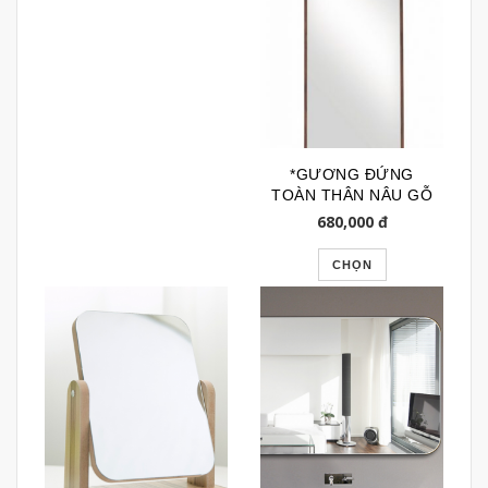
*GƯƠNG ĐỨNG
TOÀN THÂN NÂU GỖ
VIỀN NHỎ GSTT218
680,000
đ
CHỌN