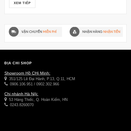
Ngoài mục đích sử dụng để cho khách hàng soi khi thử
XEM TIẾP
đồ trang sức, gương trang sức còn được dùng để décor,
ĐỊA CHỈ SHOP
Showroom Hồ CHí Minh:
351/125 Lê Đại Hành, P.13, Q.11, HCM
0906.106.951 / 0902.302.966
Chi nhánh Hà Nội:
53 Hàng Thiếc, Q. Hoàn Kiếm, HN
0243.8260070