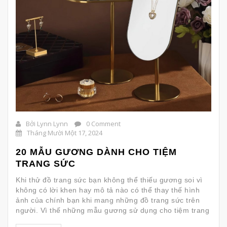
Bởi Lynn Lynn
0 Comment
Tháng Mười Một 17, 2024
20 MẪU GƯƠNG DÀNH CHO TIỆM
TRANG SỨC
Khi thử đồ trang sức bạn không thể thiếu gương soi vì
không có lời khen hay mô tả nào có thể thay thế hình
ảnh của chính bạn khi mang những đồ trang sức trên
người. Vì thế những mẫu gương sử dụng cho tiệm trang
sức thường đòi hỏi hình ảnh rõ nét và chuẩn xác nhất.