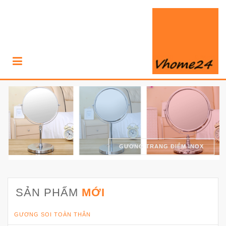
GƯƠNG TRANG ĐIỂM INOX
SẢN PHẨM
MỚI
GƯƠNG SOI TOÀN THÂN