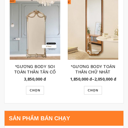
*GƯƠNG BODY SOI
*GƯƠNG BODY TOÀN
TOÀN THÂN TÂN CỔ
THÂN CHỮ NHẬT
ĐIỂN GTR203L
HỌA TIẾT GÓC KIỂU
3,850,000
đ
1,850,000
đ
–
2,050,000
đ
PHÁP GSTT189B
CHỌN
CHỌN
SẢN PHẨM BÁN CHẠY