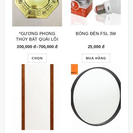
*GƯƠNG PHONG
BÓNG ĐÈN FSL 3W
THỦY BÁT QUÁI LỒI
CHẤT LIỆU ĐỒNG
300,000
đ
–
700,000
đ
25,000
đ
GPT044
CHỌN
MUA HÀNG