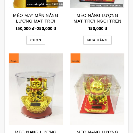
MÈO MAY MẮN NĂNG
MÈO NĂNG LƯỢNG
LƯỢNG MẶT TRỜI
MĂT TRỜI NGỒI TRÊN
VTP019
QUAN TIỀN 021
150,000
đ
–
250,000
đ
150,000
đ
CHỌN
MUA HÀNG
MÈO NĂNG LƯỢNG
MÈO NĂNG LƯỢNG