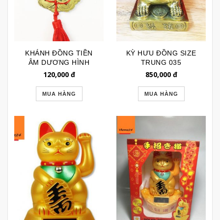
KHÁNH ĐỒNG TIỀN
KỲ HƯU ĐỒNG SIZE
ÂM DƯƠNG HÌNH
TRUNG 035
BÔNG HOA VTP039
120,000
đ
850,000
đ
MUA HÀNG
MUA HÀNG