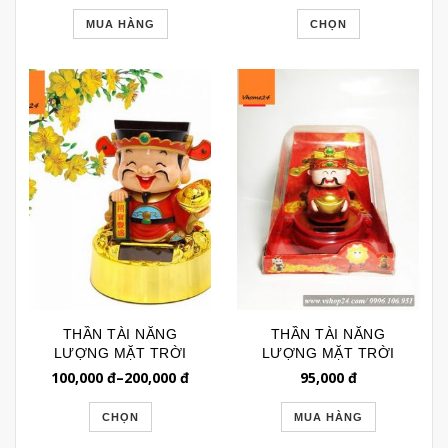
MUA HÀNG
CHỌN
THẦN TÀI NĂNG
THẦN TÀI NĂNG
LƯỢNG MẶT TRỜI
LƯỢNG MẶT TRỜI
027
MINI 031
100,000
đ
–
200,000
đ
95,000
đ
CHỌN
MUA HÀNG