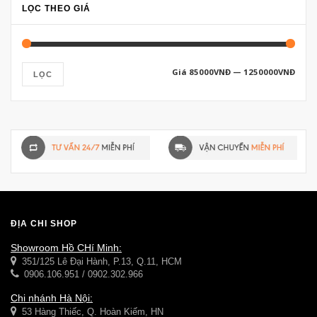
LỌC THEO GIÁ
Giá
85000VNĐ
—
1250000VNĐ
LỌC
ĐỊA CHỈ SHOP
Showroom Hồ CHí Minh:
351/125 Lê Đại Hành, P.13, Q.11, HCM
0906.106.951 / 0902.302.966
Chi nhánh Hà Nội:
53 Hàng Thiếc, Q. Hoàn Kiếm, HN