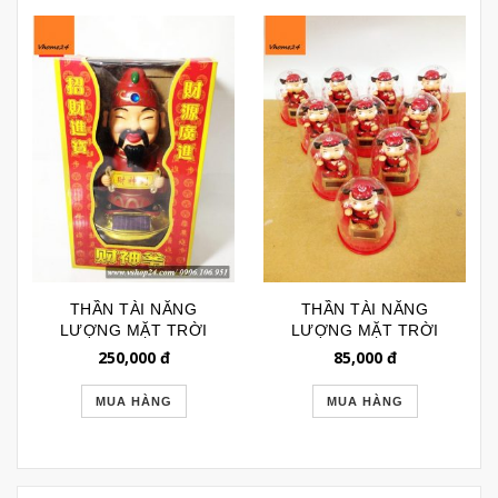
THẦN TÀI NĂNG
THẦN TÀI NĂNG
LƯỢNG MẶT TRỜI
LƯỢNG MẶT TRỜI
SIZE LỚN 025
TRONG HỘP NHỰA
250,000
đ
85,000
đ
TRÒN MINI 033
MUA HÀNG
MUA HÀNG