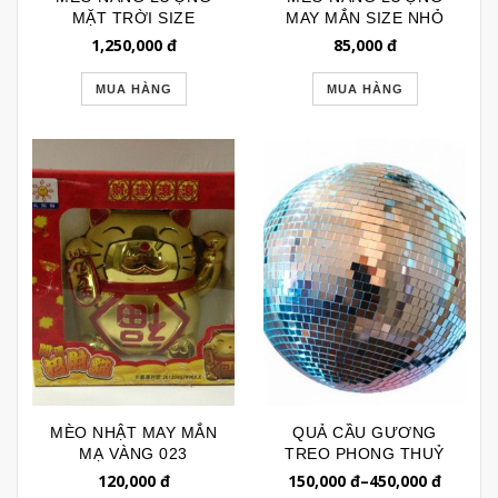
MẶT TRỜI SIZE
MAY MẮN SIZE NHỎ
TRUNG VTP038
VTP037
1,250,000
đ
85,000
đ
MUA HÀNG
MUA HÀNG
MÈO NHẬT MAY MẮN
QUẢ CẦU GƯƠNG
MẠ VÀNG 023
TREO PHONG THUỶ
CODE: VTP041
120,000
đ
150,000
đ
–
450,000
đ