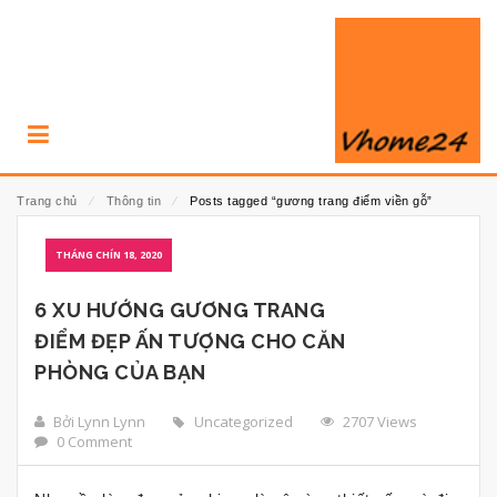
Trang chủ
⁄
Thông tin
⁄
Posts tagged “gương trang điểm viền gỗ”
THÁNG CHÍN 18, 2020
6 XU HƯỚNG GƯƠNG TRANG
ĐIỂM ĐẸP ẤN TƯỢNG CHO CĂN
PHÒNG CỦA BẠN
Bởi Lynn Lynn
Uncategorized
2707 Views
0 Comment